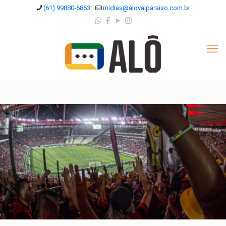
(61) 99880-6863
midias@alovalparaiso.com.br