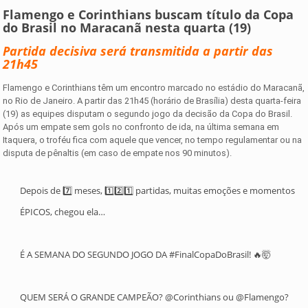
Flamengo e Corinthians buscam título da Copa
do Brasil no Maracanã nesta quarta (19)
Partida decisiva será transmitida a partir das
21h45
Flamengo e Corinthians têm um encontro marcado no estádio do Maracanã,
no Rio de Janeiro. A partir das 21h45 (horário de Brasília) desta quarta-feira
(19) as equipes disputam o segundo jogo da decisão da Copa do Brasil.
Após um empate sem gols no confronto de ida, na última semana em
Itaquera, o troféu fica com aquele que vencer, no tempo regulamentar ou na
disputa de pênaltis (em caso de empate nos 90 minutos).
Depois de 7️⃣ meses, 1️⃣2️⃣1️⃣ partidas, muitas emoções e momentos
ÉPICOS, chegou ela…
É A SEMANA DO SEGUNDO JOGO DA
#FinalCopaDoBrasil
! 🔥🤯
QUEM SERÁ O GRANDE CAMPEÃO?
@Corinthians
ou
@Flamengo
?