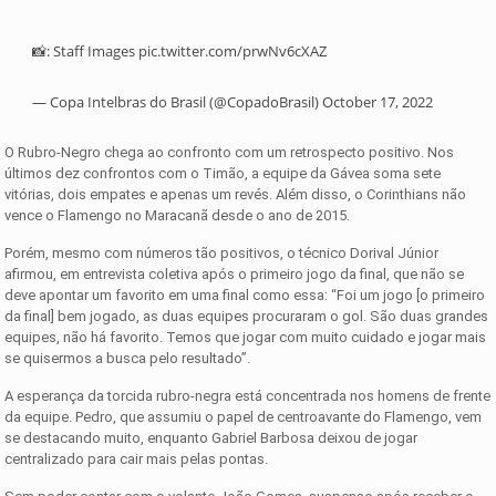
📸: Staff Images
pic.twitter.com/prwNv6cXAZ
— Copa Intelbras do Brasil (@CopadoBrasil)
October 17, 2022
O Rubro-Negro chega ao confronto com um retrospecto positivo. Nos
últimos dez confrontos com o Timão, a equipe da Gávea soma sete
vitórias, dois empates e apenas um revés. Além disso, o Corinthians não
vence o Flamengo no Maracanã desde o ano de 2015.
Porém, mesmo com números tão positivos, o técnico Dorival Júnior
afirmou, em entrevista coletiva após o primeiro jogo da final, que não se
deve apontar um favorito em uma final como essa: “Foi um jogo [o primeiro
da final] bem jogado, as duas equipes procuraram o gol. São duas grandes
equipes, não há favorito. Temos que jogar com muito cuidado e jogar mais
se quisermos a busca pelo resultado”.
A esperança da torcida rubro-negra está concentrada nos homens de frente
da equipe. Pedro, que assumiu o papel de centroavante do Flamengo, vem
se destacando muito, enquanto Gabriel Barbosa deixou de jogar
centralizado para cair mais pelas pontas.