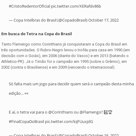
#CristoRedentorOficial
pic.twitter.com/XERafdv86b
— Copa Intelbras do Brasil (@CopadoBrasil)
October 17, 2022
Em busca do Tetra na Copa do Brasil
Tanto Flamengo como Corinthians já conquistaram a Copa do Brasil em
três oportunidades. O Rubro-Negro levou o troféu para casa em 1990 (em
decisão com o Goiás), em 2006 (diante do Vasco) e em 2013 (batendo o
Athletico-PR). Já o Timão foi o campeão em 1995 (sobre o Grêmio), em
2002 (contra o Brasiliense) e em 2009 (vencendo o Internacional).
Só falta mais um jogo para decidir quem será o campeão desta minha
edição… 👀
E aí, o tetra vai para o
@Corinthians
ou
@Flamengo
? 4️⃣🏆
#FinalCopaDoBrasil
pic.twitter.com/kijFUuxjdG
— Copa Intelbras do Brasil (@CopadoBrasil)
October 16, 2022