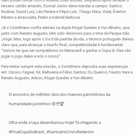
Sem poder contar com o volante João Gomes, suspenso após receber o
terceiro cartão amarelo, Dorival Júnior deve mandar a campo: Santos;
Rodinei, David Luiz, Léo Pereira e Filipe Luís; Thiago Maia, Vidal, Éverton
Ribeiro e Arrascaeta; Pedro e Gabriel Barbosa.
Já o Corinthians confia demais na dupla Róger Guedes e Yuri Alberto, que,
junto com Renato Augusto, têm sido decisivos para o time de Parque São
Jorge. Mas, logo após o 0 a 0 da partida de ida, o técnico português deixou
claro que, para alcançar o triunfo final, competitividade é fundamental:
“Vamos ter que ser competitivos no Maracanã e ganhar a Copa lá. Eles vão
jogar o jogo deles e nós o nosso”.
Para tentar cumprir esta missão, o Corinthians deposita suas esperanças
em: Cássio; Fágner, Gil, Balbuena e Fábio Santos; Du Queiroz, Fausto Vera e
Renato Augusto; Adson, Róger Guedes e Yuri Alberto.
O encontro de milhões: dois dos maiores patrimônios da
humanidade juntinhos! 😍🥹🏆
Olha onde a taça desembarcou hoje! Tá chegando a
#FinalCopaDoBrasil
…
#SantuárioCristoRedentor