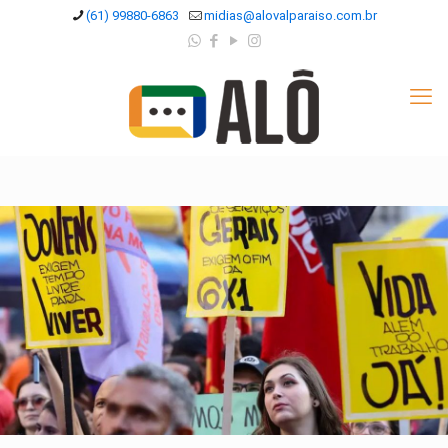
(61) 99880-6863
midias@alovalparaiso.com.br