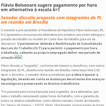
Flávio Bolsonaro sugere pagamento por hora
em alternativa à escala 6×1
Senador discutiu proposta com integrantes do PL
em reunião em Brasília
O senador e pré-candidato à Presidência da República Flávio Bolsonaro (PL-
RJ) apresentou uma proposta alternativa aos projetos que visam extinguir a
jornada de trabalho no modelo 6×1 (seis dias de trabalho para um de
descanso).
O parlamentar defende a flexibilização da Consolidação
das Leis do Trabalho (CLT) para permitir o pagamento por hora
trabalhada, cabendo ao próprio empregado definir seu período de
atuação.
Flávio discutiu a “sugestão”, conforme ele mesmo a classificou, com outros
integrantes do PL, durante uma reunião em Brasília, nesta terça-feira (19).
Após o encontro, o senador disse a jornalistas que
a ideia é ajustar a
legislação, levando em conta as mudanças decorrentes dos avanços
tecnológicos e preservando os direitos trabalhistas.
“Foi passada para nossa bancada essa sugestão, essa alternativa, que
seria o trabalho remunerado pelas horas de trabalho, com a garantia de
todos os direitos trabalhistas, como décimo terceiro, Fundo de Garantia
[do Tempo de Serviço – FGTS], férias. Obviamente, proporcionais às horas