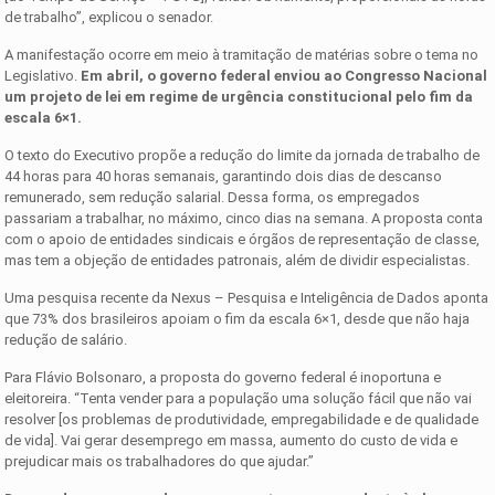
de trabalho”, explicou o senador.
A manifestação ocorre em meio à tramitação de matérias sobre o tema no
Legislativo.
Em abril, o governo federal enviou ao Congresso Nacional
um projeto de lei em regime de urgência constitucional pelo fim da
escala 6×1.
O texto do Executivo propõe a redução do limite da jornada de trabalho de
44 horas para 40 horas semanais, garantindo dois dias de descanso
remunerado, sem redução salarial. Dessa forma, os empregados
passariam a trabalhar, no máximo, cinco dias na semana. A proposta conta
com o apoio de entidades sindicais e órgãos de representação de classe,
mas tem a objeção de entidades patronais, além de dividir especialistas.
Uma pesquisa recente da Nexus – Pesquisa e Inteligência de Dados aponta
que 73% dos brasileiros apoiam o fim da escala 6×1, desde que não haja
redução de salário.
Para Flávio Bolsonaro, a proposta do governo federal é inoportuna e
eleitoreira. “Tenta vender para a população uma solução fácil que não vai
resolver [os problemas de produtividade, empregabilidade e de qualidade
de vida]. Vai gerar desemprego em massa, aumento do custo de vida e
prejudicar mais os trabalhadores do que ajudar.”