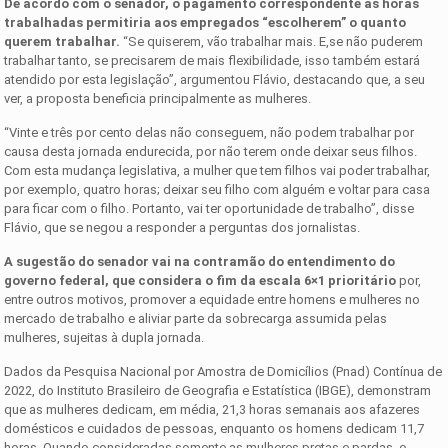
De acordo com o senador, o pagamento correspondente às horas
trabalhadas permitiria aos empregados “escolherem” o quanto
querem trabalhar.
“Se quiserem, vão trabalhar mais. E,se não puderem
trabalhar tanto, se precisarem de mais flexibilidade, isso também estará
atendido por esta legislação”, argumentou Flávio, destacando que, a seu
ver, a proposta beneficia principalmente as mulheres.
“Vinte e três por cento delas não conseguem, não podem trabalhar por
causa desta jornada endurecida, por não terem onde deixar seus filhos.
Com esta mudança legislativa, a mulher que tem filhos vai poder trabalhar,
por exemplo, quatro horas; deixar seu filho com alguém e voltar para casa
para ficar com o filho. Portanto, vai ter oportunidade de trabalho”, disse
Flávio, que se negou a responder a perguntas dos jornalistas.
A sugestão do senador vai na contramão do entendimento do
governo federal, que considera o fim da escala 6×1 prioritário
por,
entre outros motivos, promover a equidade entre homens e mulheres no
mercado de trabalho e aliviar parte da sobrecarga assumida pelas
mulheres, sujeitas à dupla jornada.
Dados da Pesquisa Nacional por Amostra de Domicílios (Pnad) Contínua de
2022, do Instituto Brasileiro de Geografia e Estatística (IBGE), demonstram
que as mulheres dedicam, em média, 21,3 horas semanais aos afazeres
domésticos e cuidados de pessoas, enquanto os homens dedicam 11,7
horas. Quando consideradas somente as mulheres pretas e pardas, o