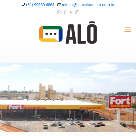
(61) 99880-6863
midias@alovalparaiso.com.br