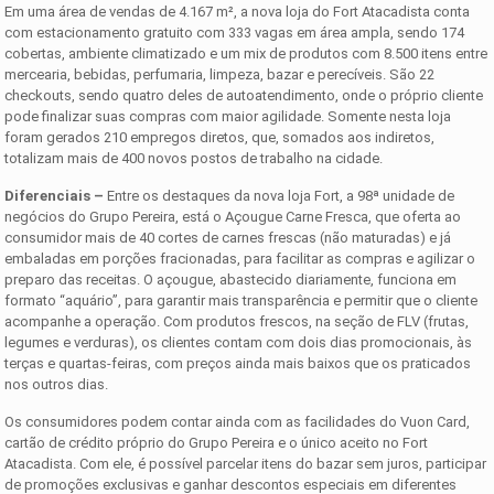
Em uma área de vendas de 4.167 m², a nova loja do Fort Atacadista conta
com estacionamento gratuito com 333 vagas em área ampla, sendo 174
cobertas, ambiente climatizado e um mix de produtos com 8.500 itens entre
mercearia, bebidas, perfumaria, limpeza, bazar e perecíveis. São 22
checkouts, sendo quatro deles de autoatendimento, onde o próprio cliente
pode finalizar suas compras com maior agilidade. Somente nesta loja
foram gerados 210 empregos diretos, que, somados aos indiretos,
totalizam mais de 400 novos postos de trabalho na cidade.
Diferenciai
s –
Entre os destaques da nova loja Fort, a 98ª unidade de
negócios do Grupo Pereira, está o Açougue Carne Fresca, que oferta ao
consumidor mais de 40 cortes de carnes frescas (não maturadas) e já
embaladas em porções fracionadas, para facilitar as compras e agilizar o
preparo das receitas. O açougue, abastecido diariamente, funciona em
formato “aquário”, para garantir mais transparência e permitir que o cliente
acompanhe a operação. Com produtos frescos, na seção de FLV (frutas,
legumes e verduras), os clientes contam com dois dias promocionais, às
terças e quartas-feiras, com preços ainda mais baixos que os praticados
nos outros dias.
Os consumidores podem contar ainda com as facilidades do Vuon Card,
cartão de crédito próprio do Grupo Pereira e o único aceito no Fort
Atacadista. Com ele, é possível parcelar itens do bazar sem juros, participar
de promoções exclusivas e ganhar descontos especiais em diferentes