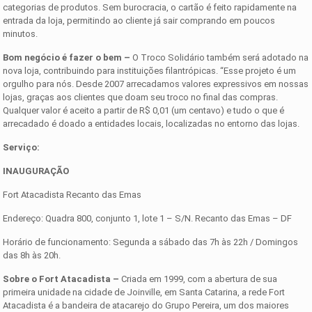
categorias de produtos. Sem burocracia, o cartão é feito rapidamente na
entrada da loja, permitindo ao cliente já sair comprando em poucos
minutos.
Bom negócio é fazer o bem
–
O Troco Solidário também será adotado na
nova loja, contribuindo para instituições filantrópicas. “Esse projeto é um
orgulho para nós. Desde 2007 arrecadamos valores expressivos em nossas
lojas, graças aos clientes que doam seu troco no final das compras.
Qualquer valor é aceito a partir de R$ 0,01 (um centavo) e tudo o que é
arrecadado é doado a entidades locais, localizadas no entorno das lojas.
Serviço:
INAUGURAÇÃO
Fort Atacadista Recanto das Emas
Endereço: Quadra 800, conjunto 1, lote 1 – S/N. Recanto das Emas – DF
Horário de funcionamento: Segunda a sábado das 7h às 22h / Domingos
das 8h às 20h.
Sobre o Fort Atacadista –
Criada em 1999, com a abertura de sua
primeira unidade na cidade de Joinville, em Santa Catarina, a rede Fort
Atacadista é a bandeira de atacarejo do Grupo Pereira, um dos maiores