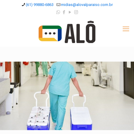
(61) 99880-6863
midias@alovalparaiso.com.br