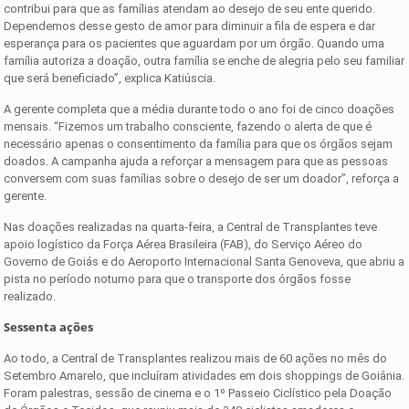
contribui para que as famílias atendam ao desejo de seu ente querido.
Dependemos desse gesto de amor para diminuir a fila de espera e dar
esperança para os pacientes que aguardam por um órgão. Quando uma
família autoriza a doação, outra família se enche de alegria pelo seu familiar
que será beneficiado”, explica Katiúscia.
A gerente completa que a média durante todo o ano foi de cinco doações
mensais. “Fizemos um trabalho consciente, fazendo o alerta de que é
necessário apenas o consentimento da família para que os órgãos sejam
doados. A campanha ajuda a reforçar a mensagem para que as pessoas
conversem com suas famílias sobre o desejo de ser um doador”, reforça a
gerente.
Nas doações realizadas na quarta-feira, a Central de Transplantes teve
apoio logístico da Força Aérea Brasileira (FAB), do Serviço Aéreo do
Governo de Goiás e do Aeroporto Internacional Santa Genoveva, que abriu a
pista no período noturno para que o transporte dos órgãos fosse
realizado.
Sessenta ações
Ao todo, a Central de Transplantes realizou mais de 60 ações no mês do
Setembro Amarelo, que incluíram atividades em dois shoppings de Goiânia.
Foram palestras, sessão de cinema e o 1º Passeio Ciclístico pela Doação