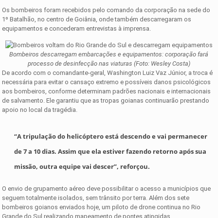
Os bombeiros foram recebidos pelo comando da corporação na sede do
1º Batalhão, no centro de Goiânia, onde também descarregaram os
equipamentos e concederam entrevistas à imprensa.
Bombeiros descarregam embarcações e equipamentos: corporação fará
processo de desinfecção nas viaturas (Foto: Wesley Costa)
De acordo com o comandante-geral, Washington Luiz Vaz Júnior, a troca é
necessária para evitar o cansaço extremo e possíveis danos psicológicos
aos bombeiros, conforme determinam padrões nacionais e internacionais
de salvamento. Ele garantiu que as tropas goianas continuarão prestando
apoio no local da tragédia.
“A tripulação do helicóptero está descendo e vai permanecer
de 7 a 10 dias. Assim que ela estiver fazendo retorno após sua
missão, outra equipe vai descer”, reforçou.
O envio de grupamento aéreo deve possibilitar o acesso a municípios que
seguem totalmente isolados, sem trânsito por terra. Além dos sete
bombeiros goianos enviados hoje, um piloto de drone continua no Rio
Grande do Sul realizando mapeamento de pontes atingidas.