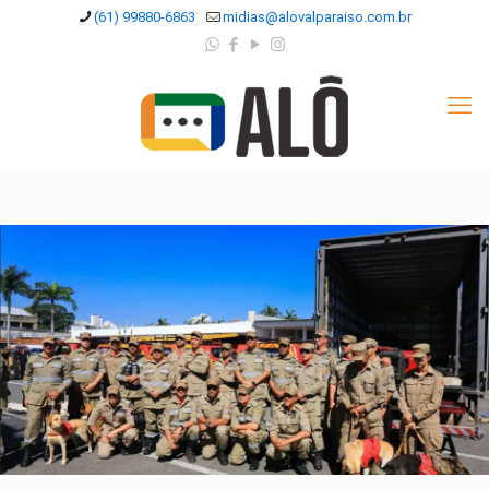
(61) 99880-6863
midias@alovalparaiso.com.br