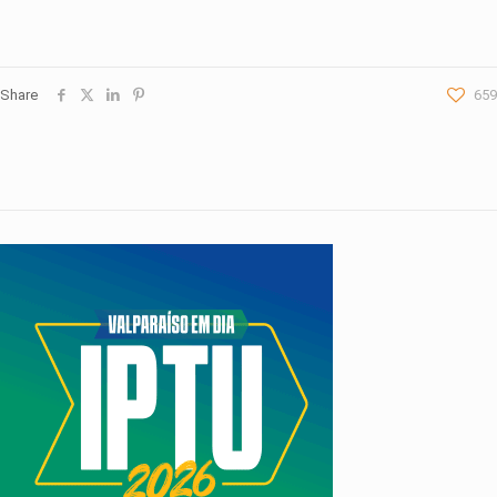
Share
659