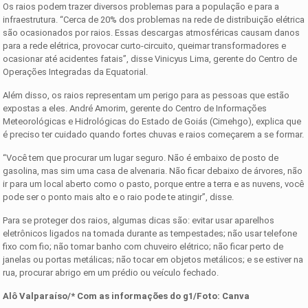
Os raios podem trazer diversos problemas para a população e para a
infraestrutura. “Cerca de 20% dos problemas na rede de distribuição elétrica
são ocasionados por raios. Essas descargas atmosféricas causam danos
para a rede elétrica, provocar curto-circuito, queimar transformadores e
ocasionar até acidentes fatais”, disse Vinicyus Lima, gerente do Centro de
Operações Integradas da Equatorial.
Além disso, os raios representam um perigo para as pessoas que estão
expostas a eles. André Amorim, gerente do Centro de Informações
Meteorológicas e Hidrológicas do Estado de Goiás (Cimehgo), explica que
é preciso ter cuidado quando fortes chuvas e raios começarem a se formar.
“Você tem que procurar um lugar seguro. Não é embaixo de posto de
gasolina, mas sim uma casa de alvenaria. Não ficar debaixo de árvores, não
ir para um local aberto como o pasto, porque entre a terra e as nuvens, você
pode ser o ponto mais alto e o raio pode te atingir”, disse.
Para se proteger dos raios, algumas dicas são: evitar usar aparelhos
eletrônicos ligados na tomada durante as tempestades; não usar telefone
fixo com fio; não tomar banho com chuveiro elétrico; não ficar perto de
janelas ou portas metálicas; não tocar em objetos metálicos; e se estiver na
rua, procurar abrigo em um prédio ou veículo fechado.
Alô Valparaíso/* Com as informações do g1/Foto:
Canva