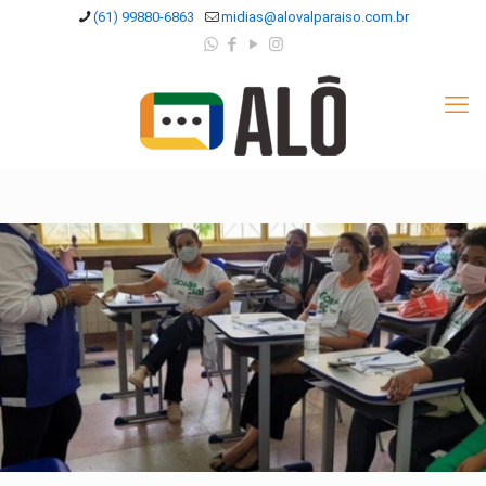
(61) 99880-6863
midias@alovalparaiso.com.br