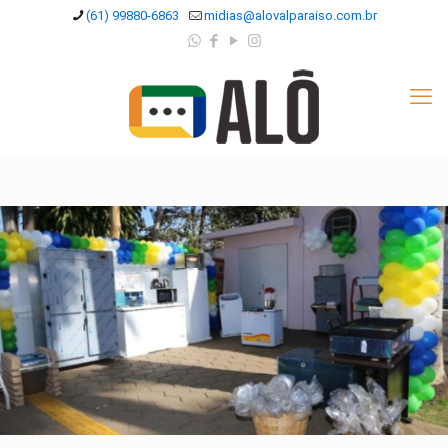
(61) 99880-6863
midias@alovalparaiso.com.br