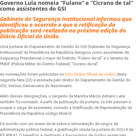
Governo Lula nomeia “Fulano” e “Cicrano de tal”
como assistentes do GSI
Gabinete de Segurança Institucional informou que
identificou o ocorrido e que a retificação da
publicação será realizada na próxima edição do
Diário Oficial da União
Uma portaria do Departamento de Gestão do GSI (Gabinete de Segurança
Institucional) da Presidência da República designou como assistentes de
Segurança Presidencial o major do Exército “Fulano de tal” e o tenente da
PMDF (Polícia Militar do Distrito Federal) “Cicrano de tal”.
As nomeações foram publicadas no
DOU (Diário Oficial da União)
desta
segunda-feira (22) e assinada pelo diretor do Departamento de Gestão do
GSI, Vinícius Damasceno do Nascimento.
Além dessas designações, o sargento da Marinha Márcio Adriano Leite
também foi nomeado. A partir da publicação da portaria, os três passam a
ocupar o cargo de assistente, somado à Gratificação de Representação da
Presidência da República código Nível IV.
De acordo com um anexo da lei sobre a remuneração de cargos da
administração pública federal, a gratificação citada na portaria do DOU é de
R$ 808,61. O benefício é destinado a funcionários de órgãos essenciais