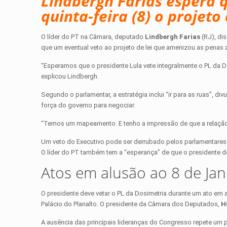
Lindbergh Farias espera q
quinta-feira (8) o projet
O líder do PT na Câmara, deputado
Lindbergh Farias
(RJ), dis
que um eventual veto ao projeto de lei que amenizou as penas
“Esperamos que o presidente Lula vete integralmente o PL da D
explicou Lindbergh.
Segundo o parlamentar, a estratégia inclui “ir para as ruas”, d
força do governo para negociar.
“Temos um mapeamento. E tenho a impressão de que a relação e
Um veto do Executivo pode ser derrubado pelos parlamentares 
O líder do PT também tem a “esperança” de que o presidente 
Atos em alusão ao 8 de Jan
O presidente deve vetar o PL da Dosimetria durante um ato em a
Palácio do Planalto. O presidente da Câmara dos Deputados,
H
A ausência das principais lideranças do Congresso repete um 