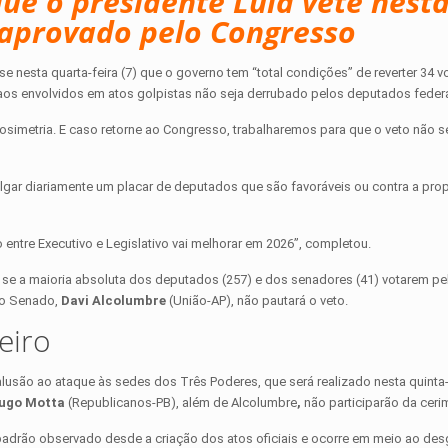
ue o presidente Lula vete nest
o aprovado pelo Congresso
se nesta quarta-feira (7) que o governo tem “total condições” de reverter 34 vo
 aos envolvidos em atos golpistas não seja derrubado pelos deputados federa
osimetria. E caso retorne ao Congresso, trabalharemos para que o veto não s
ivulgar diariamente um placar de deputados que são favoráveis ou contra a pro
ntre Executivo e Legislativo vai melhorar em 2026”, completou.
se a maioria absoluta dos deputados (257) e dos senadores (41) votarem pe
do Senado,
Davi Alcolumbre
(União-AP), não pautará o veto.
eiro
lusão ao ataque às sedes dos Três Poderes, que será realizado nesta quinta-f
ugo Motta
(Republicanos-PB), além de Alcolumbre
,
não participarão da ceri
padrão observado desde a criação dos atos oficiais e ocorre em meio ao des