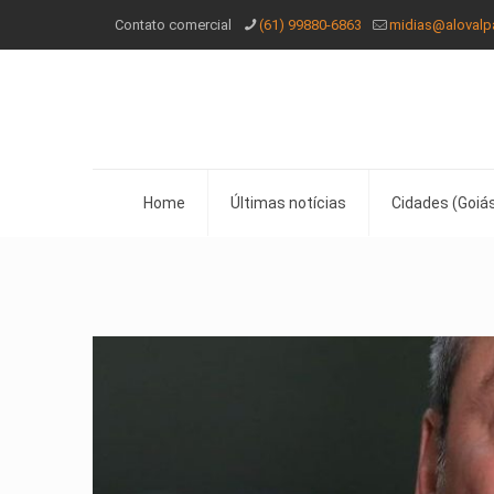
Contato comercial
(61) 99880-6863
midias@alovalp
Home
Últimas notícias
Cidades (Goiás