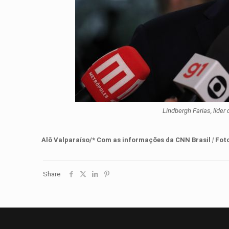
Lindbergh Farias, líde
Alô Valparaíso/* Com as informações
d
a
CNN Brasil
|
Fot
Share