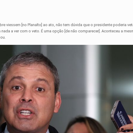
re viessem [no Planalto] ao ato, não tem dúvida que o presidente poderia vet
tem nada a ver com o veto. É uma opção [de não comparecer]. Aconteceu a mes
mou.