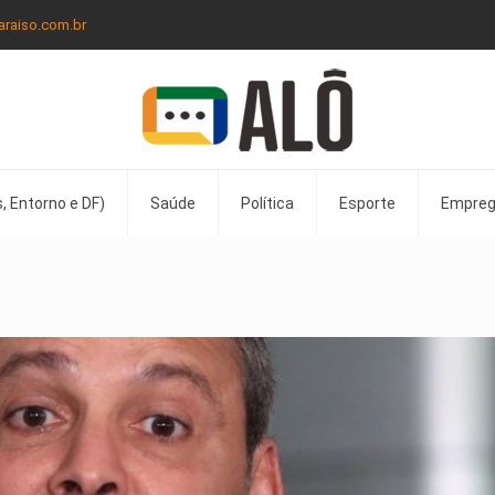
araiso.com.br
, Entorno e DF)
Saúde
Política
Esporte
Empre