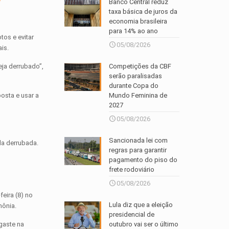
a
Banco Central reduz
taxa básica de juros da
economia brasileira
para 14% ao ano
tos e evitar
05/08/2026
is.
Competições da CBF
eja derrubado”,
serão paralisadas
durante Copa do
Mundo Feminina de
posta e usar a
2027
05/08/2026
Sancionada lei com
la derrubada.
regras para garantir
pagamento do piso do
frete rodoviário
05/08/2026
eira (8) no
Lula diz que a eleição
mônia.
presidencial de
outubro vai ser o último
gaste na