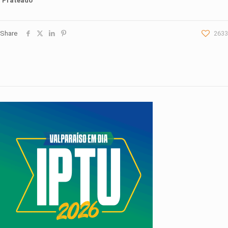
Prateado
Share
2633