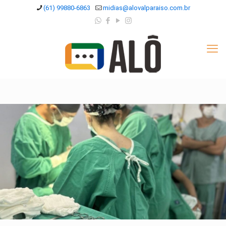
(61) 99880-6863
midias@alovalparaiso.com.br