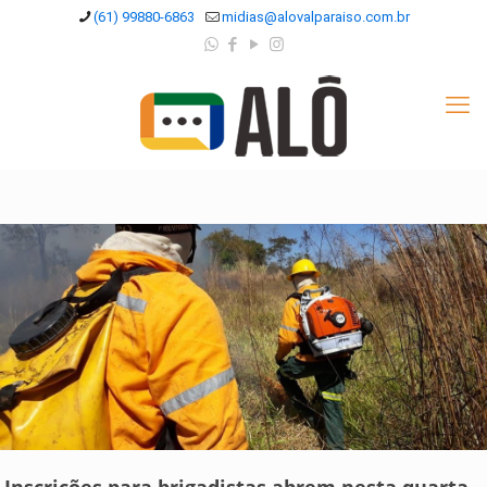
(61) 99880-6863
midias@alovalparaiso.com.br