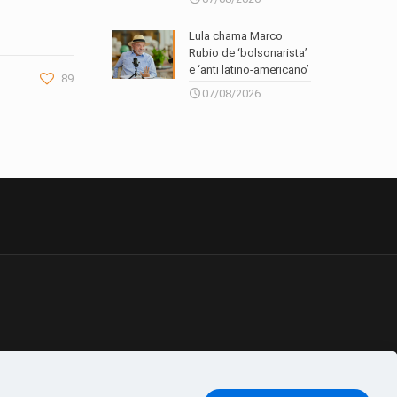
Lula chama Marco
Rubio de ‘bolsonarista’
e ‘anti latino-americano’
89
07/08/2026