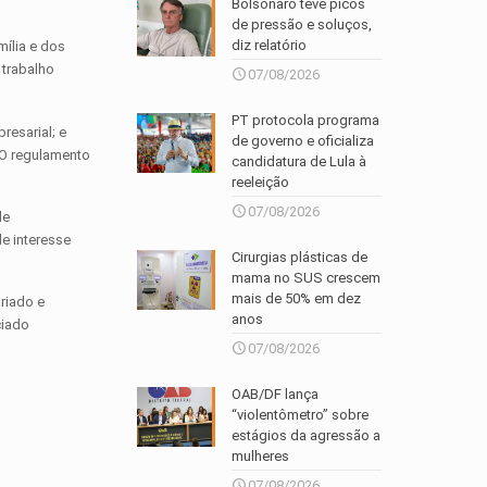
Bolsonaro teve picos
de pressão e soluços,
diz relatório
mília e dos
 trabalho
07/08/2026
PT protocola programa
resarial; e
de governo e oficializa
 O regulamento
candidatura de Lula à
reeleição
07/08/2026
de
de interesse
Cirurgias plásticas de
mama no SUS crescem
mais de 50% em dez
ariado e
anos
ciado
07/08/2026
OAB/DF lança
“violentômetro” sobre
estágios da agressão a
mulheres
07/08/2026