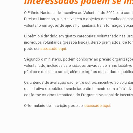
Interessados podem se in
O Prêmio Nacional de Incentivo ao Voluntariado 2022 está com i
Direitos Humanos, a iniciativa tem o objetivo de reconhecer e
voluntário em ações de ajuda humanitária, transformação socia
O prêmio é dividido em quatro categorias: voluntariado nas Org
indivíduos voluntários (pessoa física). Serão premiados, de f
pode ser
acessado aqui
.
Segundo o ministério, podem concorrer ao prêmio organizações
voluntariado, incluídas as entidades privadas sem fins lucrati
público e de cunho social, além de órgãos ou entidades públic
Os critérios de avaliação são, entre outros, incentivo ao volunt
quantitativo de público beneficiado diretamente com a iniciativ
conforme os eixos temáticos do Programa Nacional de Incentivo 
O formulário de inscrição pode ser
acessado aqui
.