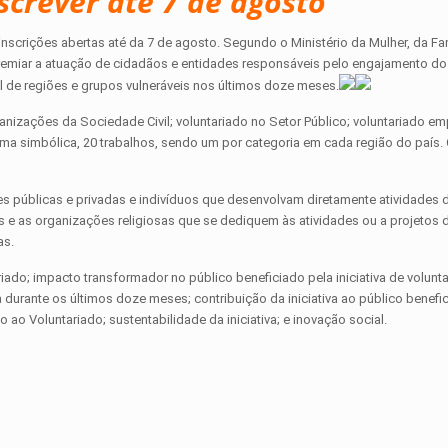
screver até 7 de agosto
nscrições abertas até da 7 de agosto. Segundo o Ministério da Mulher, da Fa
 premiar a atuação de cidadãos e entidades responsáveis pelo engajamento do
l de regiões e grupos vulneráveis nos últimos doze meses.
anizações da Sociedade Civil; voluntariado no Setor Público; voluntariado emp
orma simbólica, 20 trabalhos, sendo um por categoria em cada região do país.
 públicas e privadas e indivíduos que desenvolvam diretamente atividades 
vos e as organizações religiosas que se dediquem às atividades ou a projetos 
as.
ariado; impacto transformador no público beneficiado pela iniciativa de volunt
a durante os últimos doze meses; contribuição da iniciativa ao público benefi
ao Voluntariado; sustentabilidade da iniciativa; e inovação social.