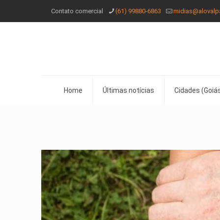
Contato comercial
(61) 99880-6863
midias@alovalp
Home
Últimas notícias
Cidades (Goiás