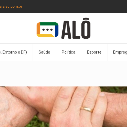
araiso.com.br
, Entorno e DF)
Saúde
Política
Esporte
Empre