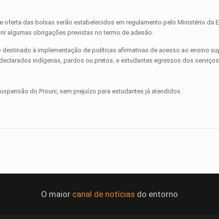
 de oferta das bolsas serão estabelecidos em regulamento pelo Ministério da
prir algumas obrigações previstas no termo de adesão.
o destinado à implementação de políticas afirmativas de acesso ao ensino sup
odeclarados indígenas, pardos ou pretos; e estudantes egressos dos serviço
suspensão do Prouni, sem prejuízo para estudantes já atendidos.
O maior
canal de notícias
do entorno