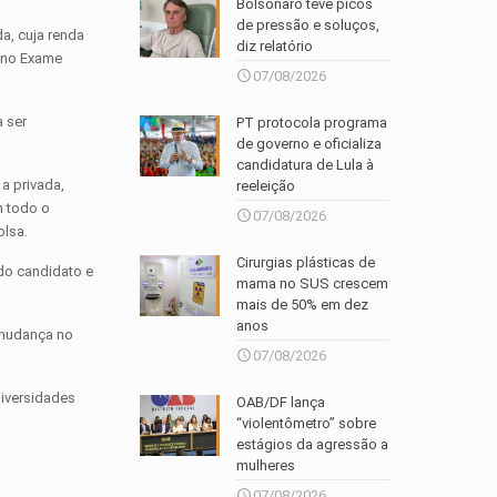
Bolsonaro teve picos
de pressão e soluços,
a, cuja renda
diz relatório
o no Exame
07/08/2026
a ser
PT protocola programa
de governo e oficializa
candidatura de Lula à
a privada,
reeleição
m todo o
07/08/2026
olsa.
Cirurgias plásticas de
do candidato e
mama no SUS crescem
mais de 50% em dez
anos
á mudança no
07/08/2026
niversidades
OAB/DF lança
“violentômetro” sobre
estágios da agressão a
á
mulheres
07/08/2026