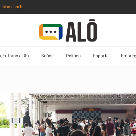
araiso.com.br
, Entorno e DF)
Saúde
Política
Esporte
Empre