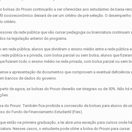
as bolsas do Prouni continuarão a ser oferecidas aos estudantes de baixa rend
erfil socioeconômico deixará de ser um critério de pré-seleção. O desempenh
 critério.
ssores da rede pública que vão cursar pedagogia ou licenciatura continuam 
os na legislação anterior do programa.
m rede pública; alunos que dividiram o ensino médio entre a rede pública e 
a rede pública e a privada, com bolsa parcial ou sem bolsa; alunos que fizera
que fizeram todo o ensino médio na rede privada, com bolsa parcial ou sem b
spense a apresentação de documentos que comprovem a eventual deficiência 
m em bancos de dados do governo.
A partir de agora, as bolsas do Prouni deverão ser integrais ou de 50%. Não h
ições.
lsa do Prouni. Também fica proibida a concessão de bolsas para alunos de u
uso do Fundo de Financiamento Estudantil (Fies).
que estão na primeira graduação, a lei abre uma exceção para cursos onde h
atura. Nesses casos, o estudante pode obter a bolsa do Prouni para cursar