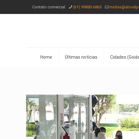
Contato comercial
(61) 99880-6863
midias@alovalp
Home
Últimas notícias
Cidades (Goiás