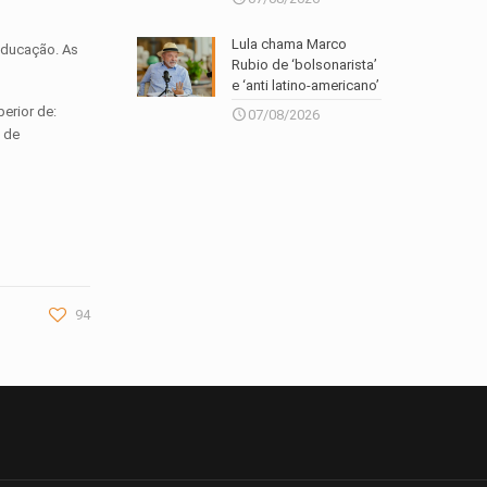
Lula chama Marco
 Educação. As
Rubio de ‘bolsonarista’
e ‘anti latino-americano’
erior de:
07/08/2026
s de
94