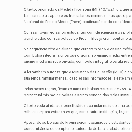
O texto, originado da Medida Provisória (MP) 1075/21, diz que 
familiar não ultrapasse os três salários-mínimos, mas que o p
Nacional do Ensino Médio (Enem) continuará sendo considerado
Com as novas regras, os estudantes com deficiência e os profe
beneficiados com as bolsas do Prouni. Eles já eram contemplad
Na sequência vêm os alunos que cursaram todo o ensino médio e
com bolsa integral; alunos que dividiram o ensino médio entre 
ensino médio na rede privada, com bolsa integral, e os alunos 
A lei também autoriza que o Ministério da Educação (MEC) di
sua renda familiar mensal, caso essas informações já esteja
Pelas novas regras, ficam extintas as bolsas parciais de 25%. 
percentual mínimo de bolsas a serem concedidas pelas institu
O texto veda ainda aos beneficiários acumular mais de uma bo
públicas e para estudantes que, numa outra instituição, façam 
Apesar de as bolsas do Prouni serem destinadas a estudantes 
concomitância ou complementariedade de bacharelado e licenci