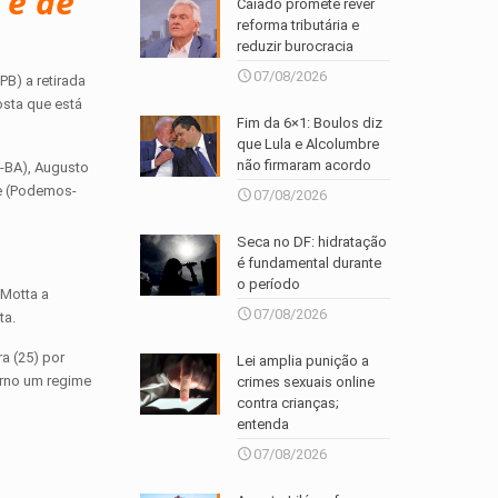
 é de
Caiado promete rever
reforma tributária e
reduzir burocracia
07/08/2026
B) a retirada
osta que está
Fim da 6×1: Boulos diz
que Lula e Alcolumbre
não firmaram acordo
D-BA), Augusto
le (Podemos-
07/08/2026
Seca no DF: hidratação
é fundamental durante
o período
 Motta a
07/08/2026
ta.
ra (25) por
Lei amplia punição a
erno um regime
crimes sexuais online
contra crianças;
entenda
07/08/2026