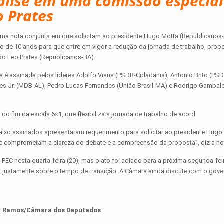
álise em uma comissão especial
o Prates
ma nota conjunta em que solicitam ao presidente Hugo Motta (Republicanos-P
 de 10 anos para que entre em vigor a redução da jornada de trabalho, prop
do Leo Prates (Republicanos-BA).
a é assinada pelos líderes Adolfo Viana (PSDB-Cidadania), Antonio Brito (PS
lhões Jr. (MDB-AL), Pedro Lucas Fernandes (União Brasil-MA) e Rodrigo Gamba
do fim da escala 6×1, que flexibiliza a jornada de trabalho de acord
abaixo assinados apresentaram requerimento para solicitar ao presidente Hugo
que comprometam a clareza do debate e a compreensão da proposta”, diz a no
a PEC nesta quarta-feira (20), mas o ato foi adiado para a próxima segunda-fei
o justamente sobre o tempo de transição. A Câmara ainda discute com o gov
a Ramos/Câmara dos Deputados