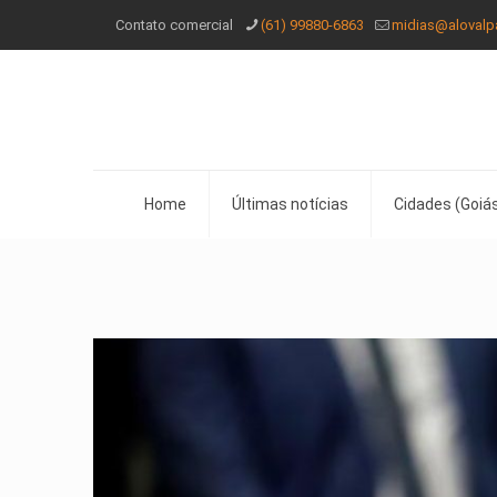
Contato comercial
(61) 99880-6863
midias@alovalp
Home
Últimas notícias
Cidades (Goiás