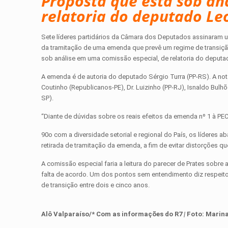
Proposta que está sob an
relatoria do deputado Le
Sete líderes partidários da Câmara dos Deputados assinaram u
da tramitação de uma emenda que prevê um regime de transição
sob análise em uma comissão especial, de relatoria do deputa
A emenda é de autoria do deputado Sérgio Turra (PP-RS). A not
Coutinho (Republicanos-PE), Dr. Luizinho (PP-RJ), Isnaldo Bu
SP).
“Diante de dúvidas sobre os reais efeitos da emenda nº 1 à PEC 
90o com a diversidade setorial e regional do País, os líderes 
retirada de tramitação da emenda, a fim de evitar distorções 
A comissão especial faria a leitura do parecer de Prates sobre 
falta de acordo. Um dos pontos sem entendimento diz respeit
de transição entre dois e cinco anos.
Alô Valparaíso/* Com as informações d
o
R7
|
Foto:
Marin