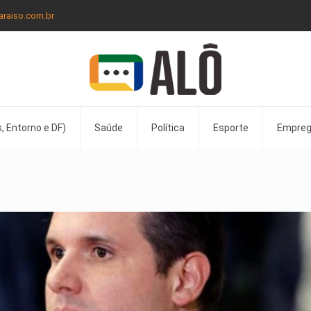
araiso.com.br
, Entorno e DF)
Saúde
Política
Esporte
Empre