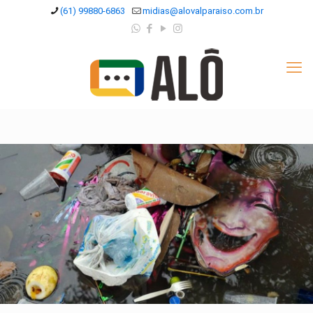
(61) 99880-6863
midias@alovalparaiso.com.br