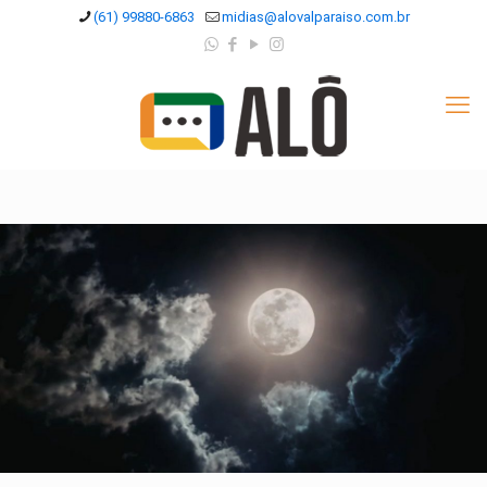
(61) 99880-6863
midias@alovalparaiso.com.br