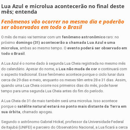
Lua Azul e microlua acontecerão no final deste
mês; entenda
Fenômenos vão ocorrer no mesmo dia e poderão
ser observados em todo o Brasil
O mês de maio vai terminar com um
fenômeno astronômico
raro: no
próximo
domingo (31) acontecerão a chamada Lua Azul e uma
microlua
, ambas ao mesmo tempo. O
evento poderá ser observado em
todo o Brasil
.
A Lua Azul é o nome dado à segunda Lua Cheia registrada no mesmo mês
do calendário. Apesar do nome, a
Lua não muda de cor
e continuará com
o aspecto tradicional. Esse fenômeno acontece porque o ciclo lunar dura
cerca de 29 dias e meio, enquanto os meses têm entre 28 e 31 dias. Assim,
quando uma Lua Cheia ocorre nos primeiros dias do mês, pode haver
tempo para uma segunda Lua Cheia antes do fim do período.
A Lua Cheia de 31 de maio também será uma microlua. Isso acontece
porque o
satélite natural estará no ponto mais distante da Terra em
sua órbita
, chamado apogeu.
Segundo o astrônomo Gabriel Hickel, professor da Universidade Federal
de Itajubá (UNIFEI) e parceiro do Observatório Nacional, a Lua ficará a cerca