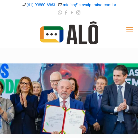
(61) 99880-6863
midias@alovalparaiso.com.br