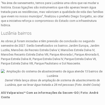
“Na área de saneamento, temos para Luziânia uma obra que vai mudar a
história. Essas ligações são instrumentos que não apenas levam água
tratada para as residências, mas valorizam a qualidade de vida das famílias
que vivem no nosso município”, finalizou o prefeito Diego Sorgatto, ao citar
que a iniciativa reforça o compromisso do Estado com a infraestrutura
hídrica.
Luziânia bairros
As obras já foram iniciadas e têm previsão de conclusão no segundo
semestre de 2027. Serão beneficiados os bairros Jardim Europa, Jardim
Luzilia, Mansões de Recreio Estrela Dalva V, Mansões Estrela Dalva IV,
Mansões Recanto Estrela Dalva VIII, Parque Alvorada I, Parque Alvorada II,
Parque Estrela Dalva III, Parque Estrela Dalva IV, Parque Estrela Dalva VII,
Parque Estrela Dalva VIII, Parque Paulistano e Sol Nascente.
Daniel Vilela lança obras de ampliação de sistema de abastecimento de
Luziânia, que vai levar água tratada a 28 mil pessoas (Foto: André Costa)
Alô Valparaíso/* Com as informações d
a
Secom-GO
|
Foto: André
Costa