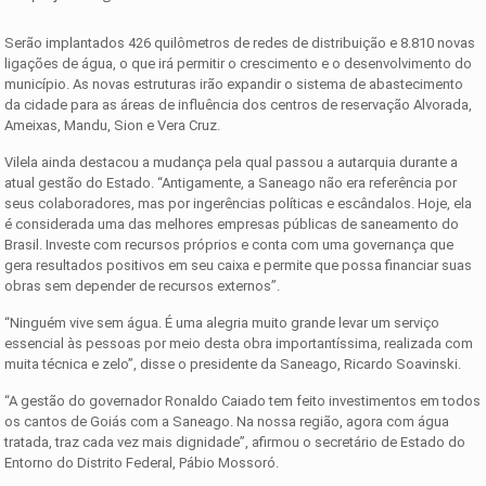
Serão implantados 426 quilômetros de redes de distribuição e 8.810 novas
ligações de água, o que irá permitir o crescimento e o desenvolvimento do
município. As novas estruturas irão expandir o sistema de abastecimento
da cidade para as áreas de influência dos centros de reservação Alvorada,
Ameixas, Mandu, Sion e Vera Cruz.
Vilela ainda destacou a mudança pela qual passou a autarquia durante a
atual gestão do Estado. “Antigamente, a Saneago não era referência por
seus colaboradores, mas por ingerências políticas e escândalos. Hoje, ela
é considerada uma das melhores empresas públicas de saneamento do
Brasil. Investe com recursos próprios e conta com uma governança que
gera resultados positivos em seu caixa e permite que possa financiar suas
obras sem depender de recursos externos”.
“Ninguém vive sem água. É uma alegria muito grande levar um serviço
essencial às pessoas por meio desta obra importantíssima, realizada com
muita técnica e zelo”, disse o presidente da Saneago, Ricardo Soavinski.
“A gestão do governador Ronaldo Caiado tem feito investimentos em todos
os cantos de Goiás com a Saneago. Na nossa região, agora com água
tratada, traz cada vez mais dignidade”, afirmou o secretário de Estado do
Entorno do Distrito Federal, Pábio Mossoró.