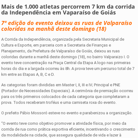
Mais de 1.000 atletas percorrem 7 km da corrida
da Independência em Vaparaíso de Goiás
7ª edição do evento deixou as ruas de Valparaíso
coloridas na manhã deste domingo (18)
A Corrida da Independência, organizada pela Secretaria Municipal de
Cultura e Esporte, em parceria com a Secretaria de Finanças e
Planejamento, da Prefeitura de Valparaíso de Goiás, deixou as ruas
coloridas durante a manhã deste domingo (18), no bairro Valparaizo I. O
evento teve concentração na Praça Central da Etapa A logo nas primeiras
horas do dia e a largada ocorreu às 8h. A prova teve um percurso total de 7
km entre as Etapas A, B, C e D.
As categorias foram divididas em Master I, II, III e IV; Principal e PNE
(Portador de Necessidades Especiais). A cerimônia de premiação ocorreu
para os três primeiros colocados de cada categoria que completaram a
prova. Todos receberam troféus e uma camiseta roxa do evento.
O prefeito Pábio Mossoró esteve no evento e parabenizou a organização.
“O evento teve como objetivo promover a atividade física, por meio da
corrida de rua como prática esportiva eficiente, incentivando o crescimento
da modalidade na cidade, que assegura qualidade de vida e lazer à