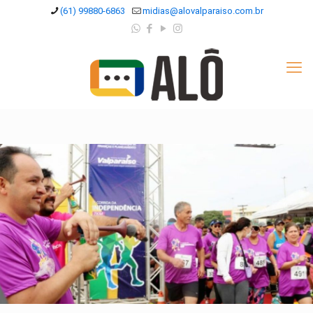
(61) 99880-6863
midias@alovalparaiso.com.br