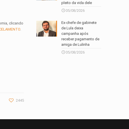
pleito da vida dele
05/08/2026
Ex-chefe de gabinete
omia, clicando
de Lula deixa
ARCELAMENTO
.
campanha após
receber pagamento de
amiga de Lulinha
05/08/2026
2445