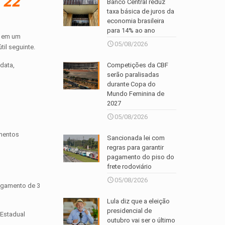
 22
Banco Central reduz
taxa básica de juros da
economia brasileira
para 14% ao ano
ai em um
05/08/2026
il seguinte.
Competições da CBF
data,
serão paralisadas
durante Copa do
Mundo Feminina de
2027
05/08/2026
amentos
Sancionada lei com
regras para garantir
pagamento do piso do
frete rodoviário
05/08/2026
agamento de 3
Lula diz que a eleição
presidencial de
 Estadual
outubro vai ser o último