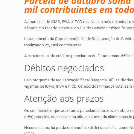
Parcela de outubro soma 
mil contribuintes em tod
As parcelas de ICMS, IPVA e ITCD relativas ao mês de outubro v
sábado e o feriado estadual do Dia do Servidor Público foi ant
Levantamento da Superintendência de Recuperação de Crédito 
totalizando 22,1 mil contribuintes.
A carteira atual de créditos parcelados do Estado reúne 660 mil 
Débitos negociados
Pelo programa de regularização fiscal “Negocie Já”, as dívida
vigentes de ICMS, IPVA e ITCD. Os acordos firmados totalizam 
Atenção aos prazos
Os contribuintes que aderiram a parcelamentos devem observa
(três) parcelas, sucessivas ou não, ou atraso da última parcela
Nesses casos, há perda de benefício de lei de anistia, como Ne
(CTE).