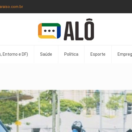
araiso.com.br
, Entorno e DF)
Saúde
Política
Esporte
Empre