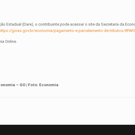
o Estadual (Dare), o contribuinte pode acessar o site da Secretaria da Econ
https://goias.gov.br/economia/pagamento-e-parcelamento-de-tributos/#P
ia Online.
Economia – GO
|
Foto:
Economia