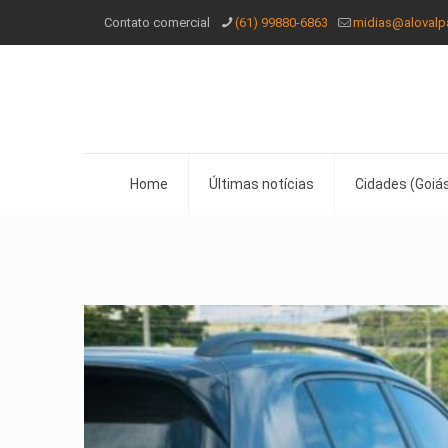
Contato comercial
(61) 99880-6863
midias@alovalp
Home
Últimas notícias
Cidades (Goiás