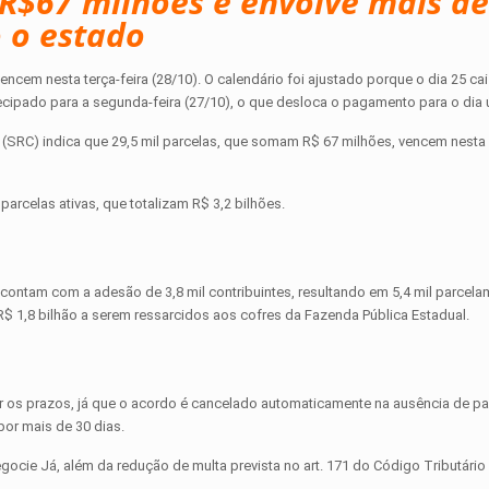
R$67 milhões e envolve mais de
o o estado
encem nesta terça-feira (28/10). O calendário foi ajustado porque o dia 25 c
ecipado para a segunda-feira (27/10), o que desloca o pagamento para o dia út
(SRC) indica que 29,5 mil parcelas, que somam R$ 67 milhões, vencem nesta 
parcelas ativas, que totalizam R$ 3,2 bilhões.
s contam com a adesão de 3,8 mil contribuintes, resultando em 5,4 mil parcel
R$ 1,8 bilhão a serem ressarcidos aos cofres da Fazenda Pública Estadual.
r os prazos, já que o acordo é cancelado automaticamente na ausência de p
 por mais de 30 dias.
gocie Já, além da redução de multa prevista no art. 171 do Código Tributário