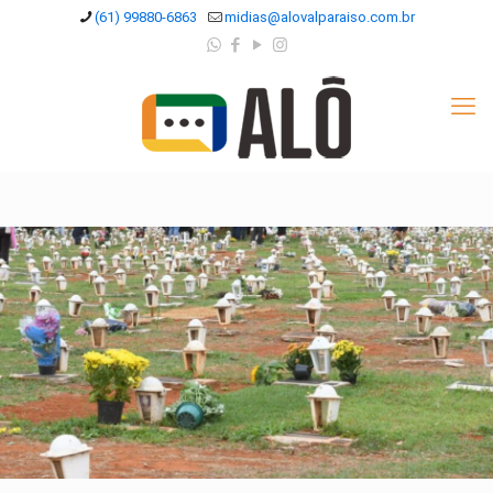
(61) 99880-6863
midias@alovalparaiso.com.br