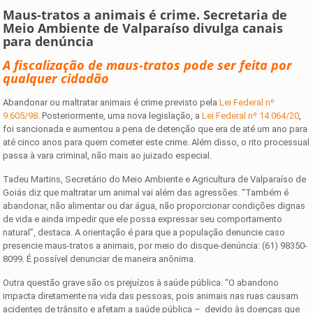
Maus-tratos a animais é crime. Secretaria de
Meio Ambiente de Valparaíso divulga canais
para denúncia
A fiscalização de maus-tratos pode ser feita por
qualquer cidadão
Abandonar ou maltratar animais é crime previsto pela
Lei Federal nº
9.605/98
. Posteriormente, uma nova legislação, a
Lei Federal nº 14.064/20
,
foi sancionada e aumentou a pena de detenção que era de até um ano para
até cinco anos para quem cometer este crime. Além disso, o rito processual
passa à vara criminal, não mais ao juizado especial.
Tadeu Martins, Secretário do Meio Ambiente e Agricultura de Valparaíso de
Goiás diz que maltratar um animal vai além das agressões. “Também é
abandonar, não alimentar ou dar água, não proporcionar condições dignas
de vida e ainda impedir que ele possa expressar seu comportamento
natural”, destaca. A orientação é para que a população denuncie caso
presencie maus-tratos a animais, por meio do disque-denúncia: (61) 98350-
8099. É possível denunciar de maneira anônima.
Outra questão grave são os prejuízos à saúde pública. “O abandono
impacta diretamente na vida das pessoas, pois animais nas ruas causam
acidentes de trânsito e afetam a saúde pública – devido às doenças que