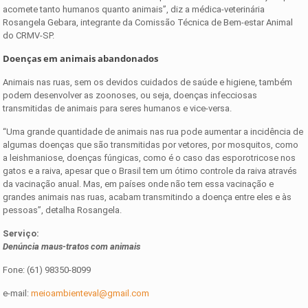
acomete tanto humanos quanto animais”, diz a médica-veterinária
Rosangela Gebara, integrante da Comissão Técnica de Bem-estar Animal
do CRMV-SP.
Doenças em animais abandonados
Animais nas ruas, sem os devidos cuidados de saúde e higiene, também
podem desenvolver as zoonoses, ou seja, doenças infecciosas
transmitidas de animais para seres humanos e vice-versa.
“Uma grande quantidade de animais nas rua pode aumentar a incidência de
algumas doenças que são transmitidas por vetores, por mosquitos, como
a leishmaniose, doenças fúngicas, como é o caso das esporotricose nos
gatos e a raiva, apesar que o Brasil tem um ótimo controle da raiva através
da vacinação anual. Mas, em países onde não tem essa vacinação e
grandes animais nas ruas, acabam transmitindo a doença entre eles e às
pessoas”, detalha Rosangela.
Serviço:
Denúncia maus-tratos com animais
Fone: (61) 98350-8099
e-mail:
meioambienteval@gmail.com