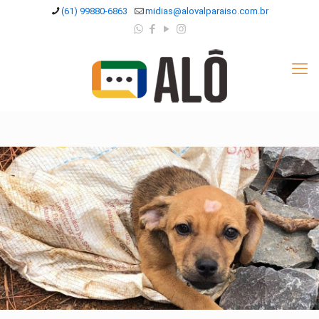
(61) 99880-6863
midias@alovalparaiso.com.br