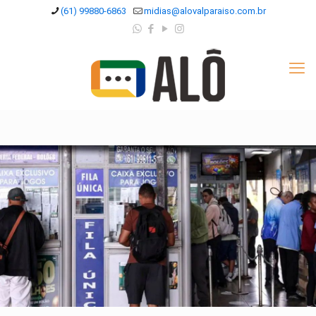
(61) 99880-6863
midias@alovalparaiso.com.br