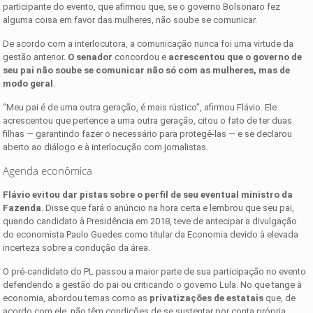
participante do evento, que afirmou que, se o governo Bolsonaro fez
alguma coisa em favor das mulheres, não soube se comunicar.
De acordo com a interlocutora, a comunicação nunca foi uma virtude da
gestão anterior.
O senador
concordou e
acrescentou que o governo de
seu pai não soube se comunicar não só com as mulheres, mas de
modo geral
.
“Meu pai é de uma outra geração, é mais rústico”, afirmou Flávio. Ele
acrescentou que pertence a uma outra geração, citou o fato de ter duas
filhas — garantindo fazer o necessário para protegê-las — e se declarou
aberto ao diálogo e à interlocução com jornalistas.
Agenda econômica
Flávio evitou dar pistas sobre o perfil de seu eventual ministro da
Fazenda
. Disse que fará o anúncio na hora certa e lembrou que seu pai,
quando candidato à Presidência em 2018, teve de antecipar a divulgação
do economista Paulo Guedes como titular da Economia devido à elevada
incerteza sobre a condução da área.
O pré-candidato do PL passou a maior parte de sua participação no evento
defendendo a gestão do pai ou criticando o governo Lula. No que tange à
economia, abordou temas como as
privatizações de estatais
que, de
acordo com ele, não têm condições de se sustentar por conta própria.