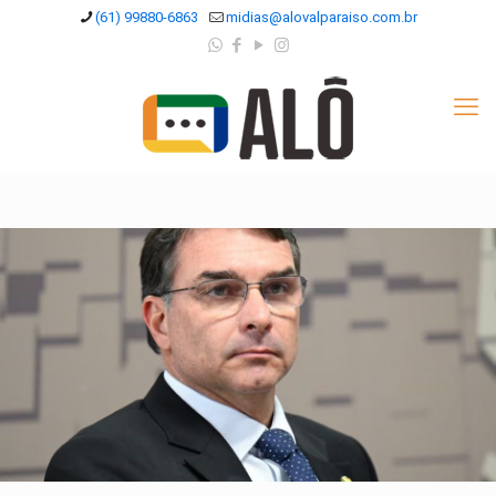
(61) 99880-6863
midias@alovalparaiso.com.br