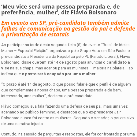
‘Meu vice será uma pessoa preparada e, de
preferência, mulher’, diz Flávio Bolsonaro
Em evento em SP, pré-candidato também admite
falhas de comunicação na gestão do pai e defende
a privatização de estatais
Ao participar na tarde desta segunda-feira (8) do evento “Brasil de Ideias
Mulher – Especial Eleição”, organizado pelo Grupo Voto em São Paulo, o
pré-candidato à Presidência da República pelo PL (Partido Liberal), Flávio
Bolsonaro, disse que tem até 14 de agosto para anunciar o
candidato a
vice
na sua chapa, mas acenou para as mulheres — maioria na plateia —ao
indicar que
o posto será ocupado por uma mulher
.
“O prazo é até 14 de agosto. O que posso falar é que o perfil é de alguém
que complemente a nossa chapa, uma pessoa preparada e de bem,
interessada, uma mulher”, declarou o pré-candidato.
Flávio começou sua fala fazendo uma defesa de seu pai, mais uma vez
acenando ao público feminino, e destacou que o ex-presidente Jair
Bolsonaro nunca foi contra as mulheres. Segundo o senador, o pai era alvo
de uma narrativa injusta.
Contudo, na sessão de perguntas e respostas, ele foi confrontado por uma