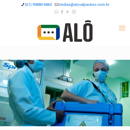
(61) 99880-6863
midias@alovalparaiso.com.br