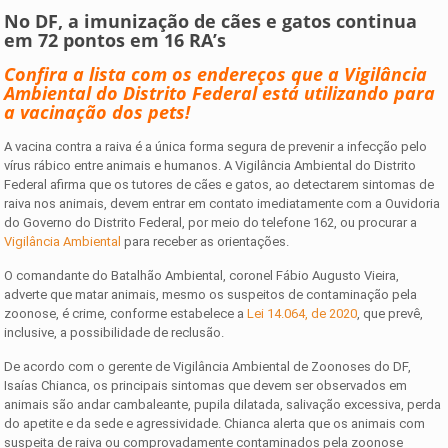
No DF, a imunização de cães e gatos continua
em 72 pontos em 16 RA’s
Confira a lista com os endereços que a Vigilância
Ambiental do Distrito Federal está utilizando para
a vacinação dos pets!
A vacina contra a raiva é a única forma segura de prevenir a infecção pelo
vírus rábico entre animais e humanos. A Vigilância Ambiental do Distrito
Federal afirma que os tutores de cães e gatos, ao detectarem sintomas de
raiva nos animais, devem entrar em contato imediatamente com a Ouvidoria
do Governo do Distrito Federal, por meio do telefone 162, ou procurar a
Vigilância Ambiental
para receber as orientações.
O comandante do Batalhão Ambiental, coronel Fábio Augusto Vieira,
adverte que matar animais, mesmo os suspeitos de contaminação pela
zoonose, é crime, conforme estabelece a
Lei 14.064, de 2020
, que prevê,
inclusive, a possibilidade de reclusão.
De acordo com o gerente de Vigilância Ambiental de Zoonoses do DF,
Isaías Chianca, os principais sintomas que devem ser observados em
animais são andar cambaleante, pupila dilatada, salivação excessiva, perda
do apetite e da sede e agressividade. Chianca alerta que os animais com
suspeita de raiva ou comprovadamente contaminados pela zoonose