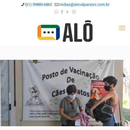
(61) 99880-6863
midias@alovalparaiso.com.br