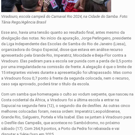
Viradouro, escola campeã do Carnaval Rio 2024, na Cidade do Samba. Foto:
Tânia Rego/Agência Brasil
Esse ano, havia uma tensão quanto ao resultado final, antes mesmo da
divulgação das notas. No início da apuração, Jorge Perlingeiro, presidente
da Liga Independente das Escolas de Samba do Rio de Janeiro (Liesa),
organizadora do Grupo Especial, disse que estava em análise recurso
apresentado pela Grande Rio, Imperatriz, Mocidade e Beija-Flor contra a
Viradouro. Elas pediram para a escola ser punida com a perda de 0,5 ponto
por uma irregularidade na comissão de frente. A alegação é que o limite de
15 integrantes visíveis durante a apresentação foi ultrapassado. Mas como
a Viradouro ficou 0,7 ponto à frente da segunda colocada, nem o recurso,
caso seja aprovado, poderá tirar o título da escola.
Com um samba que homenageia o culto ao vodum serpente, que nasceu na
Costa ocidental da África, a Viradouro foi a última escola a entrar na
Sapucaí na segunda-feira (12), o segundo dia de desfiles. As outras cinco
melhores colocadas foram, nessa ordem: Imperatriz Leopoldinense,
Grande Rio, Salgueiro, Portela e Vila Isabel. Elas se juntam à Viradouro para
o Desfile das Campeãs, que acontece no Sambódromo, no próximo
sábado (17). Com 264,9 pontos, a Porto da Pedra foi rebaixada e vai
disputar a Série Ouro em 2025.