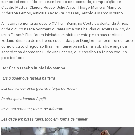
samba foi escolhido em setembro do ano passado, composição de
Claudio Mattos, Claudio Russo, Julio Alves, Thiago Meiners, Manolo,
Anderson Lemos, Vinícius Xavier, Celino Dias, Bertolo e Marco Moreno.
A história remonta ao século XVIII em Benin, na Costa ocidental da África,
onde o culto nasce por meio durante uma batalha, das guerreiras Mino, do
reino Daomé. Elas foram iniciadas espiritualmente pelas sacerdotisas
voduns, dinastia de mulheres escolhidas por Dangbé. Também foi contado
como o culto chegou ao Brasil, em terreiros na Bahia, sob a liderança da
sacerdotisa daomeana Ludovina Pessoa, que espalhou a fé nos voduns
pelo território.
Confira o trecho inicial do samba:
“Eis o poder que rasteja na terra
Luz pra vencer essa guerra, a força do vodun
Rastro que abençoa Agojiê
Reza pra renascer, toque de Adarrum
Lealdade em brasa rubra, fogo em forma de mulher”.