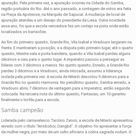
apuração. Pela primeira vez, a apuração ocorreu na Cidade do Samba,
região portuária do Rio. Até o ano passado, a contagem de votos era feita
na Praça da Apoteose, na Marquês de Sapucaí. A mudança de local de
apuração atendeu a um desejo do presidente da Liesa. Outra novidade
esse ano, foi que a escola vencedora fez um cortejo na pista onde estão
localizados os barracões.
Ao fim do primeiro quesito, Grande Rio, Vila Isabel e Viradouro largaram na
frente. E mantiveram a posição, e a disputa pelo primeiro lugar, até o quarto
quesito, Mestre-sala e porta-bandeira, quando a Vila Isabel perdeu alguns
décimos e caiu para o quinto lugar. A Imperatriz passou a perseguir as
líderes com 3 décimos a menos. No quinto quesito, Enredo, a Grande Rio
perdeu 3 décimos e a Viradouro, ainda intocada, assumiu a liderança
isolada pela primeira vez. A escola de Niterói descolou 5 décimos para a
Grande Rio no quesito Harmonia. No penúltimo quesito, Samba-enredo, a
Viradouro abriu 7 décimos de vantagem para a Imperatriz, então segunda
colocada. Na terceira nota do último quesito, Fantasias, um 10 garantiu
finalmente o troféu para a escola.
Samba campeão
Liderada pelo carnavalesco Tarcísio Zanon, a escola de Niterói apresentou
enredo com o título “Arroboboi, Dangbé”. O objetivo foi apresentar a força
da mulher negra, por meio de um culto africano à cobra sagrada vodum. O