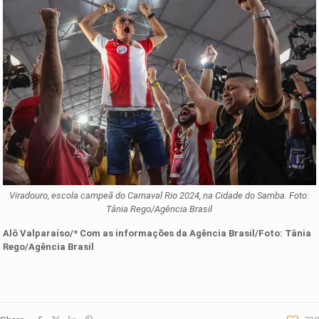
Viradouro, escola campeã do Carnaval Rio 2024, na Cidade do Samba. Foto:
Tânia Rego/Agência Brasil
Alô Valparaíso/* Com as informações da
Agência Brasil
/Foto: Tânia
Rego/Agência Brasil