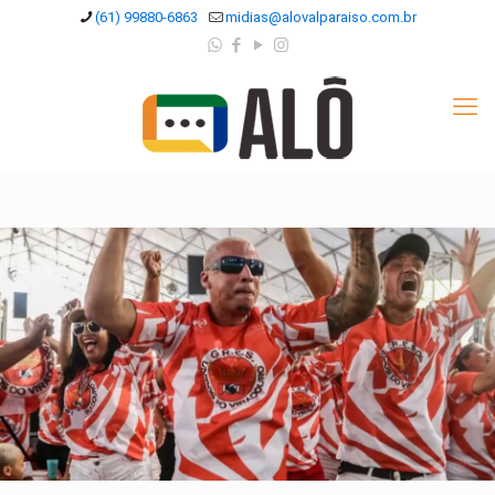
(61) 99880-6863
midias@alovalparaiso.com.br