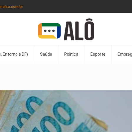
araiso.com.br
, Entorno e DF)
Saúde
Política
Esporte
Empre