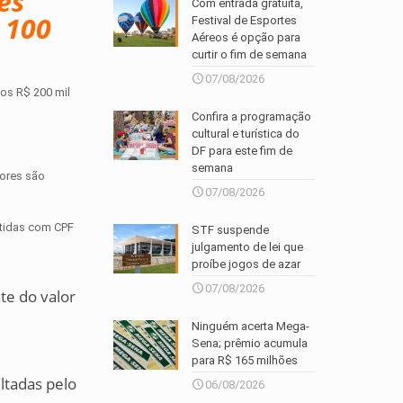
ês
Com entrada gratuita,
e 100
Festival de Esportes
Aéreos é opção para
curtir o fim de semana
07/08/2026
dos R$ 200 mil
Confira a programação
cultural e turística do
DF para este fim de
semana
lores são
07/08/2026
itidas com CPF
STF suspende
julgamento de lei que
proíbe jogos de azar
07/08/2026
te do valor
Ninguém acerta Mega-
Sena; prêmio acumula
para R$ 165 milhões
ltadas pelo
06/08/2026