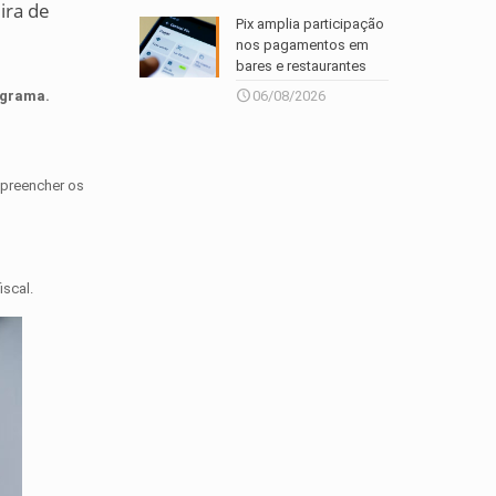
ira de
Pix amplia participação
nos pagamentos em
bares e restaurantes
06/08/2026
ograma.
 preencher os
iscal.