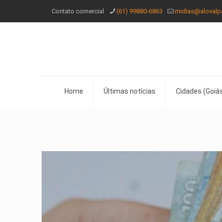
Contato comercial
(61) 99880-6863
midias@alovalp
Home
Últimas notícias
Cidades (Goiás