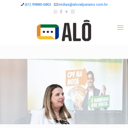
(61) 99880-6863
midias@alovalparaiso.com.br