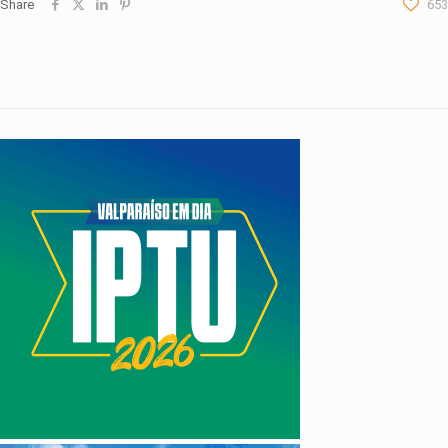
Share
653