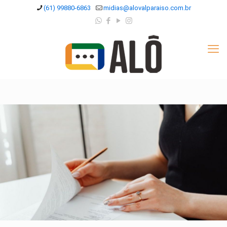
(61) 99880-6863
midias@alovalparaiso.com.br