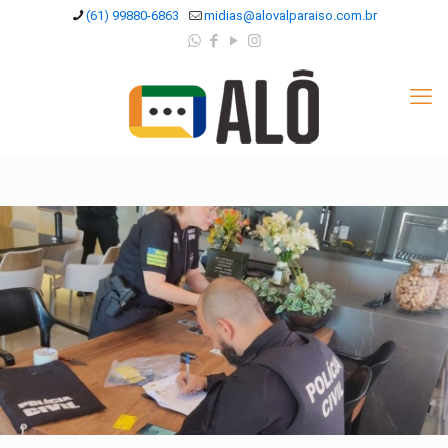
(61) 99880-6863
midias@alovalparaiso.com.br