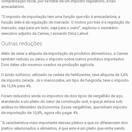
compensação fiscal, por se tratar de um imposto regulatório, e não
arrecadatório.
“O imposto de importação tem uma função que não é arrecadatória, a
função dele é de regulação de mercado. O motivo por trás é a regulação do
mercado, seja para um lado, seja para o outro”, explicou o secretário-
executivo adjunto da Camex, Leonardo Diniz Lahud.
Outras reduções
Além de zerar a alíquota de importação de produtos alimentícios, a Camex
também reduziu ou zerou o imposto sobre outros produtos importados.
Dois deles são insumos usados na produção agrícola.
O ácido sulfúrico, utilizado na cadeia de fertilizantes, teve alíquota de 3,6%
de imposto zerada. Já o mancozebe, um tipo de fungicida, teve o imposto
de 12,6% para 4%.
Foram reduzidos ainda os impostos de dois tipos de vergalhão de aço,
atendendo a um pleito do setor de construção civil, e que já estava sob
análise no Ministério da Economia. Esses vergalhões, que tinham imposto
de importação de 10,8%, agora vão pagar 4%.
“A característica mais importante desses pleitos e que os diferenciam dos
pleitos relacionados a alimentos, é que este é um pleito que vinha sendo