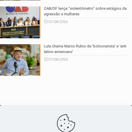
OAB/DF lança “violentômetro” sobre estágios da
agressão a mulheres
07/08/2026
Lula chama Marco Rubio de ‘bolsonarista’ e ‘anti
latino-americano’
07/08/2026
O maior
canal de notícias
do entorno