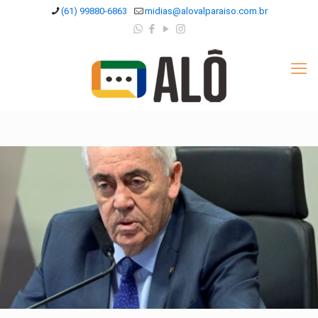
(61) 99880-6863
midias@alovalparaiso.com.br