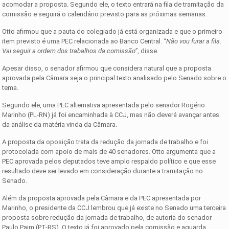
acomodar a proposta. Segundo ele, o texto entrará na fila de tramitação da
comissão e seguirá o calendário previsto para as próximas semanas.
Otto afirmou que a pauta do colegiado já está organizada e que o primeiro
item previsto é uma PEC relacionada ao Banco Central.
“Não vou furar a fila.
Vai seguir a ordem dos trabalhos da comissão”
, disse.
Apesar disso, o senador afirmou que considera natural que a proposta
aprovada pela Câmara seja o principal texto analisado pelo Senado sobre o
tema.
Segundo ele, uma PEC alternativa apresentada pelo senador Rogério
Marinho (PL-RN) já foi encaminhada à CCJ, mas não deverá avançar antes
da análise da matéria vinda da Câmara.
A proposta da oposição trata da redução da jornada de trabalho e foi
protocolada com apoio de mais de 40 senadores. Otto argumenta que a
PEC aprovada pelos deputados teve amplo respaldo político e que esse
resultado deve ser levado em consideração durante a tramitação no
Senado.
Além da proposta aprovada pela Câmara e da PEC apresentada por
Marinho, o presidente da CCJ lembrou que já existe no Senado uma terceira
proposta sobre redução da jornada de trabalho, de autoria do senador
Paulo Paim (PT-RS). O texto já foi aprovado pela comissão e aguarda