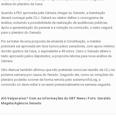
análise do plenário da Casa.
Quando a PEC aprovada pela Câmara chegar ao Senado, a tramitação
deverá começar pela CCJ. Caberá ao relator definir o cronograma de
análise, incluindo a possibilidade de realização de audiências públicas.
Após a apresentação do parecer e a votação na comissão, o texto seguirá
para o plenário do Senado.
Por se tratar de uma proposta de emenda à Constituição, a matéria
precisará ser aprovada em dois turnos pelos senadores, com apoio mínimo
de três quintos da Casa, o equivalente a 49 votos. Caso o Senado altere o
texto aprovado pelos deputados, a proposta retorna para nova análise da
Câmara.
Otto Alencar também afirmou que não pretende convocar reunião da CCJ na
próxima semana por causa do feriado. Segundo ele, como as votações do
plenário poderão ocorrer de forma remota pelo sistema InfoLeg, a
comissão só deve voltar a se reunir presencialmente na semana seguinte.
Alô Valparaíso/* Com as informações d
o
SBT News
|
Foto:
Geraldo
Magela/Agência Senado