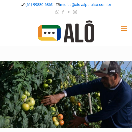
(61) 99880-6863
midias@alovalparaiso.com.br