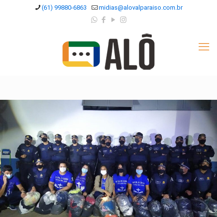
(61) 99880-6863
midias@alovalparaiso.com.br