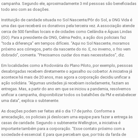
campanha. Segundo ele, aproximadamente 3 mil pessoas são beneficiadas
todo ano com as doações.
Instituição de caridade situada no Sol Nascente/Pôr do Sol, a ONG Vida é
uma das que receberá os donativos pela terceira vez. A associação atende
cerca de 500 famílias locais e de cidades como Ceilândia e Águas Lindas
(GO). Para a presidente da ONG, Celma Pedro, a ação dos policiais faz
“toda a diferença” em tempos difíceis. “Aqui no Sol Nascente, moramos
próximo aos córregos, perto da nascente do rio. E, no inverno, o frio vem
dobrado”, comenta. “Precisamos cuidar dos mais necessitados”, diz.
Em localidades como a Rodoviária do Plano Piloto, por exemplo, pessoas
desabrigadas recebem diretamente o agasalho ou cobertor. A iniciativa já
acontece há mais de 20 anos, mas agora a corporação decidiu unificar a
ação solidária. “Algumas unidades já recebiam isoladamente, faziam as
entregas. Mas, a partir do ano em que se iniciou a pandemia, resolvemos
unificar a campanha, disponibilizar todos os batalhões da PM e estabelecer
uma data”, explica o subtenente.
As doações podem ser feitas até o dia 17 de junho. Conforme a
arrecadação, os policiais já deslocam uma equipe para fazer a entrega às
casas de caridade. Segundo o subtenente Wellington, a iniciativa é
importante também para a corporação. “Esse contato próximo com a
sociedade é essencial. E para que percebam que, por trás da farda de