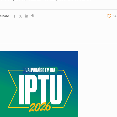
Share
96