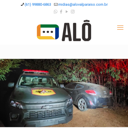
(61) 99880-6863
midias@alovalparaiso.com.br