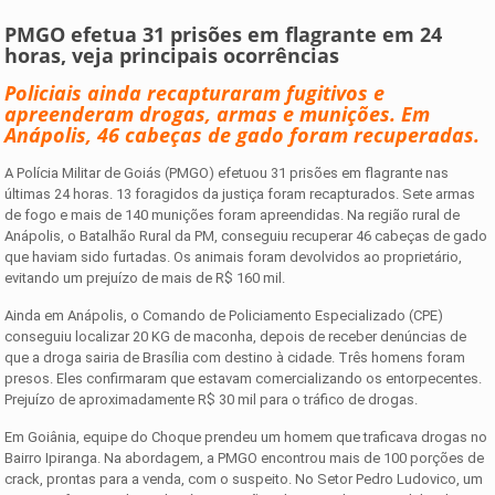
PMGO efetua 31 prisões em flagrante em 24
horas, veja principais ocorrências
Policiais ainda recapturaram fugitivos e
apreenderam drogas, armas e munições. Em
Anápolis, 46 cabeças de gado foram recuperadas.
A Polícia Militar de Goiás (PMGO) efetuou 31 prisões em flagrante nas
últimas 24 horas. 13 foragidos da justiça foram recapturados. Sete armas
de fogo e mais de 140 munições foram apreendidas. Na região rural de
Anápolis, o Batalhão Rural da PM, conseguiu recuperar 46 cabeças de gado
que haviam sido furtadas. Os animais foram devolvidos ao proprietário,
evitando um prejuízo de mais de R$ 160 mil.
Ainda em Anápolis, o Comando de Policiamento Especializado (CPE)
conseguiu localizar 20 KG de maconha, depois de receber denúncias de
que a droga sairia de Brasília com destino à cidade. Três homens foram
presos. Eles confirmaram que estavam comercializando os entorpecentes.
Prejuízo de aproximadamente R$ 30 mil para o tráfico de drogas.
Em Goiânia, equipe do Choque prendeu um homem que traficava drogas no
Bairro Ipiranga. Na abordagem, a PMGO encontrou mais de 100 porções de
crack, prontas para a venda, com o suspeito. No Setor Pedro Ludovico, um