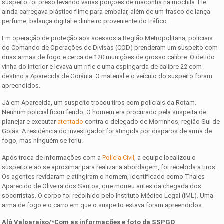
suspeito foi preso levando várias porções de maconha na mochila. Ele
ainda carregava plástico filme para embalar, além de um frasco de lança
perfume, balança digital e dinheiro proveniente do tráfico.
Em operação de proteção aos acessos a Região Metropolitana, policiais
do Comando de Operações de Divisas (COD) prenderam um suspeito com
duas armas de fogo e cerca de 120 munições de grosso calibre. O detido
vinha do interior e levava um rifle e uma espingarda de calibre 22 com
destino a Aparecida de Goiânia. O material e o veículo do suspeito foram
apreendidos.
Já em Aparecida, um suspeito trocou tiros com policiais da Rotam.
Nenhum policial ficou ferido. O homem era procurado pela suspeita de
planejar e executar
atentado
contra o delegado de Morrinhos, região Sul de
Goiás. A residência do investigador foi atingida por disparos de arma de
fogo, mas ninguém se feriu.
Após troca de informações com a
Polícia Civil
, a equipe localizou o
suspeito e ao se aproximar para realizar a abordagem, foi recebida a tiros.
Os agentes revidaram e atingiram o homem, identificado como Thales
Aparecido de Oliveira dos Santos, que morreu antes da chegada dos
socorristas. O corpo foi recolhido pelo Instituto Médico Legal (IML). Uma
arma de fogo e o carro em que o suspeito estava foram apreendidos.
Alô Valparaíso/*Com as informações e foto da SSPGO