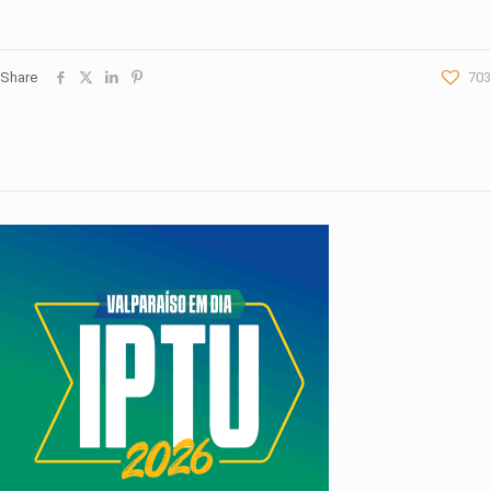
Share
703