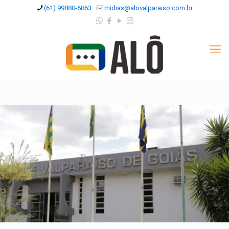
(61) 99880-6863
midias@alovalparaiso.com.br