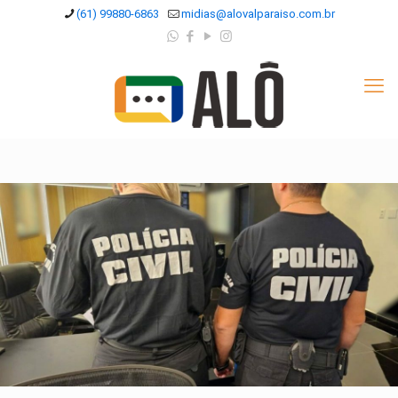
(61) 99880-6863
midias@alovalparaiso.com.br