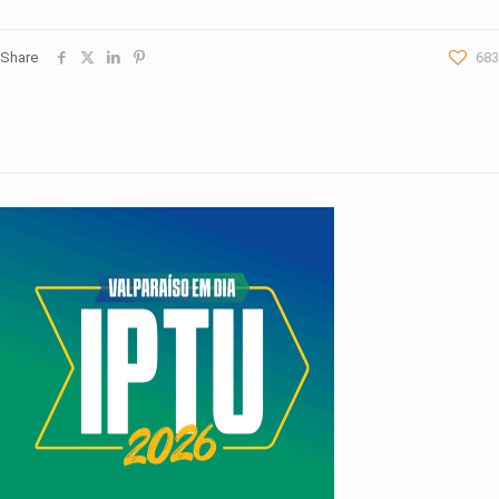
Share
683