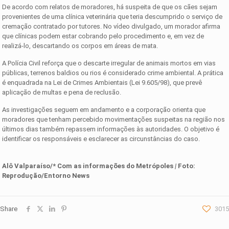
De acordo com relatos de moradores, há suspeita de que os cães sejam
provenientes de uma clínica veterinária que teria descumprido o serviço de
cremação contratado por tutores. No vídeo divulgado, um morador afirma
que clínicas podem estar cobrando pelo procedimento e, em vez de
realizá-lo, descartando os corpos em áreas de mata.
A Polícia Civil reforça que o descarte irregular de animais mortos em vias
públicas, terrenos baldios ou rios é considerado crime ambiental. A prática
é enquadrada na Lei de Crimes Ambientais (Lei 9.605/98), que prevê
aplicação de multas e pena de reclusão.
As investigações seguem em andamento e a corporação orienta que
moradores que tenham percebido movimentações suspeitas na região nos
últimos dias também repassem informações às autoridades. O objetivo é
identificar os responsáveis e esclarecer as circunstâncias do caso.
Alô Valparaíso/* Com as informações do Metrópoles
|
Foto:
Reprodução/Entorno News
Share
3015