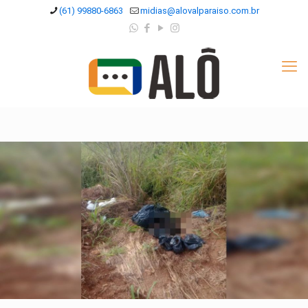
(61) 99880-6863
midias@alovalparaiso.com.br