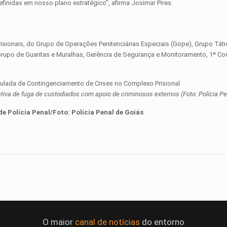
inidas em nosso plano estratégico”, afirma Josimar Pires.
isionais, do Grupo de Operações Penitenciárias Especiais (Gope), Grupo Tát
 Grupo de Guaritas e Muralhas, Gerência de Segurança e Monitoramento, 1ª C
iva de fuga de custodiados com apoio de criminosos externos (Foto: Polícia Pe
de Polícia Penal
/Foto:
Polícia Penal de Goiás
O maior
canal de notícias
do entorno