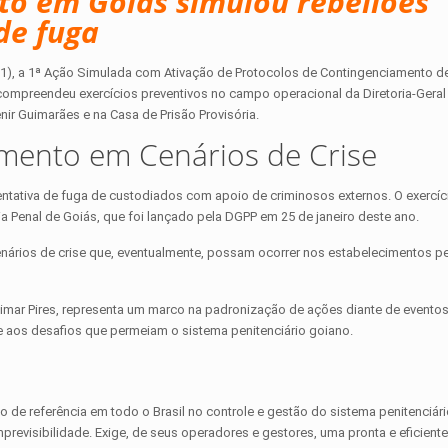
ito em Goiás simulou rebeliões
de fuga
7/01), a 1ª Ação Simulada com Ativação de Protocolos de Contingenciamento de
compreendeu exercícios preventivos no campo operacional da Diretoria-Geral 
nir Guimarães e na Casa de Prisão Provisória.
mento em Cenários de Crise
ntativa de fuga de custodiados com apoio de criminosos externos. O exercíci
a Penal de Goiás, que foi lançado pela DGPP em 25 de janeiro deste ano.
rios de crise que, eventualmente, possam ocorrer nos estabelecimentos pe
simar Pires, representa um marco na padronização de ações diante de eventos 
 aos desafios que permeiam o sistema penitenciário goiano.
 de referência em todo o Brasil no controle e gestão do sistema penitenciári
previsibilidade. Exige, de seus operadores e gestores, uma pronta e eficiente