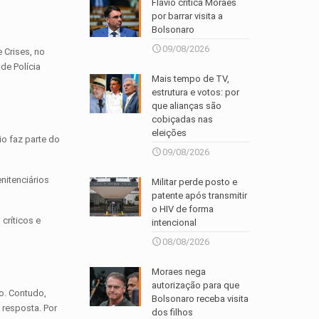
Flávio critica Moraes
por barrar visita a
Bolsonaro
09/08/2026
 Crises, no
de Polícia
Mais tempo de TV,
estrutura e votos: por
que alianças são
cobiçadas nas
eleições
o faz parte do
09/08/2026
nitenciários
Militar perde posto e
patente após transmitir
o HIV de forma
críticos e
intencional
08/08/2026
Moraes nega
autorização para que
o. Contudo,
Bolsonaro receba visita
 resposta. Por
dos filhos