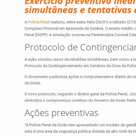
Exercício preventivo inéd
simultâneas e tentativas 
A
Polícia Penal
realizou, entre sexta-feira (26/01) e sábado (2
Complexo Prisional em Aparecida de Goiânia. O evento inédito 
Penal (DGPP). A simulação ocorreu na Penitenciária Coronel Ode
Protocolo de Contingencia
A ação simulou casos de rebeliões simultâneas, bem como a te
Protocolo de Contingenciamento em Cenários de Crise da Políci
O documento padroniza ações e comportamentos diante de cená
de Goiás.
O novo protocolo, segundo o diretor-geral da Polícia Penal, Jo
simboliza o compromisso contínuo do Governo de Goiás frente
Ações preventivas
“A Polícia Penal de Goiás tem apresentado um modelo de gestão
esta é uma área da segurança pública dotada de alto nível de im