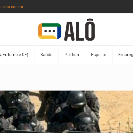
araiso.com.br
, Entorno e DF)
Saúde
Política
Esporte
Empre