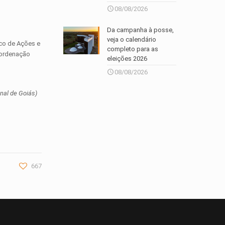
08/08/2026
Da campanha à posse,
veja o calendário
ico de Ações e
completo para as
oordenação
eleições 2026
08/08/2026
nal de Goiás)
667