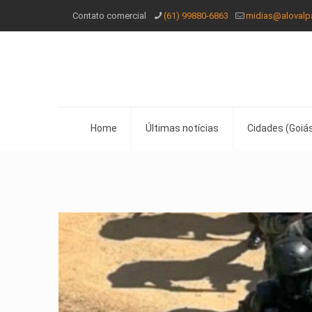
Contato comercial
(61) 99880-6863
midias@alovalp
Home
Últimas notícias
Cidades (Goiás