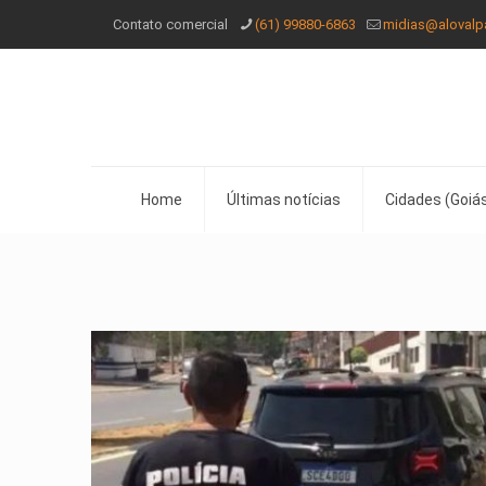
Contato comercial
(61) 99880-6863
midias@alovalp
Home
Últimas notícias
Cidades (Goiás