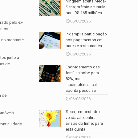
Ninguém acerta Mega-
Sena; prêmio acumula
para R$ 165 milhões
06/08/2026
trado pelo ex-
entos.
Pix amplia participação
nos pagamentos em
s no montante
bares e restaurantes
06/08/2026
tos junto a
sas de
Endividamento das
famílias sobe para
82%, mas
inadimplência cai,
aponta pesquisa
a de
06/08/2026
Seca, tempestade e
tomóveis.
vendaval: confira
avisos do Inmet para
continuidade
esta quinta
06/08/2026