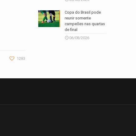
Copa do Brasil pode
reunir somente
campeões nas quartas
de final
06/08/2026
1283