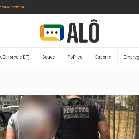
araiso.com.br
, Entorno e DF)
Saúde
Política
Esporte
Empre