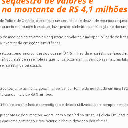
 sequestro de valores e
s no montante de R$ 4,1 milhões
al de Polícia de Goiânia, desarticula um esquema de desvio de recursos orques
por meio de fraudes bancárias, lavagem de dinheiro e falsificação de docum
to de medidas cautelares de sequestro de valores e indisponibilidade de ben
do investigado em ações simultâneas.
e atuou como síndico, desviou quase R$ 1,5 milhão de empréstimos fraudulen
Falsificou atas de assembleias que nunca ocorreram, inserindo assinaturas fal
de empréstimos bancários.
réditos junto às instituições financeiras, conforme demonstrado em uma list
talizando mais de R$ 3 milhões.
ietário de propriedade do investigado e depois utilizados para compra de au
putadores e documentos. Agora, com o ex-síndico preso, a Polícia Civil dará 
no esquema criminoso e recuperar o dinheiro desviado das vítimas.