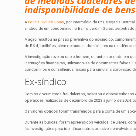
de medidas cautelares de
indisponibilidade de ben
A
Polícia Civil de Goiás
, por intermédio da 8ª Delegacia Distrit
síndico de um condomínio no Bairro Jardim Goiás, perpetrado 
A ação resultou na prisão preventiva do ex-síndico, cumprimen
de R$ 4,1 milhões, além de buscas domiciliares na residência 
​A investigação revelou que o homem, durante o período em qu
instituições financeiras, utilizando-se de documentos falsos. 
condôminos e conselheiros fiscais para simular a aprovação 
Ex-síndico
Com os documentos fraudulentos, solicitou e obteve vultosos c
operações realizadas de dezembro de 2023 a junho de 2024, to
Os valores obtidos foram transferidos para a conta de um soc
Durante as buscas, foram apreendidos veículos, celulares, com
às investigações para identificar outros possíveis envolvidos 