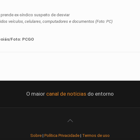
idos veículos, celulares, computadores e documentos (Foto: PC)
Goiás
/
Foto:
PCGO
O maior
canal de notícias
do entorno
Sobre
|
Política Privacidade
|
Termos de uso