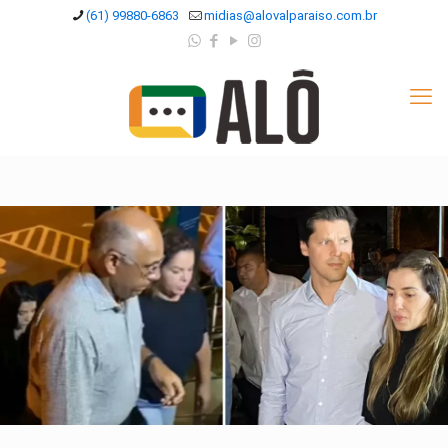
(61) 99880-6863
midias@alovalparaiso.com.br