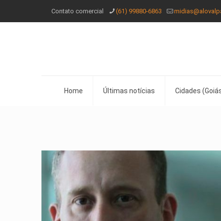
Contato comercial
(61) 99880-6863
midias@alovalp
Home
Últimas notícias
Cidades (Goiás