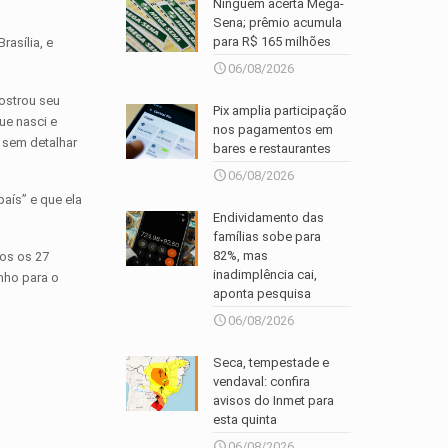
Ninguém acerta Mega-
Sena; prêmio acumula
para R$ 165 milhões
rasília, e
06/08/2026
mostrou seu
Pix amplia participação
ue nasci e
nos pagamentos em
 sem detalhar
bares e restaurantes
06/08/2026
aís” e que ela
Endividamento das
famílias sobe para
82%, mas
dos os 27
inadimplência cai,
nho para o
aponta pesquisa
06/08/2026
Seca, tempestade e
vendaval: confira
avisos do Inmet para
esta quinta
06/08/2026