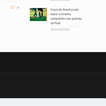
46
Copa do Brasil pode
reunir somente
campeões nas quartas
de final
06/08/2026