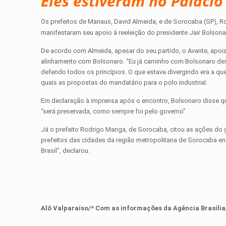
Eles estiveram no Palácio
Os prefeitos de Manaus, David Almeida, e de Sorocaba (SP), Rod
manifestaram seu apoio à reeleição do presidente Jair Bolson
De acordo com Almeida, apesar do seu partido, o Avante, apoiar
alinhamento com Bolsonaro. “Eu já caminho com Bolsonaro de
defendo todos os princípios. O que estava divergindo era a qu
quais as propostas do mandatário para o polo industrial.
Em declaração à imprensa após o encontro, Bolsonaro disse que 
“será preservada, como sempre foi pelo governo”.
Já o prefeito Rodrigo Manga, de Sorocaba, citou as ações do 
prefeitos das cidades da região metropolitana de Sorocaba e
Brasil”, declarou.
Alô Valparaíso/* Com as informações da
Agência Brasília