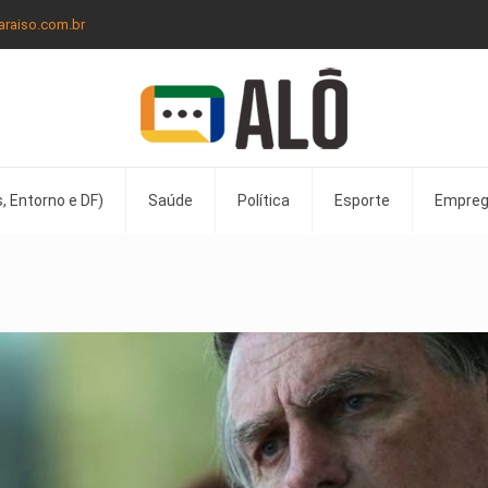
araiso.com.br
, Entorno e DF)
Saúde
Política
Esporte
Empre