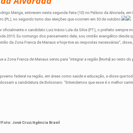
 da Alvorada
rigo Manga, estiveram nesta segunda-feira (10) no Palácio da Alvorada, em B
aro (PL), no segundo turno das eleições que ocorrem em 30 de outubro.
 oficialmente o candidato Luiz Inácio Lula da Silva (PT), o prefeito sempre 
sde 2015. Eu comungo dos pensamento dele, sou cristão evangélico desde q
estão da Zona Franca de Manaus e hoje tive as respostas necessárias”, disse,
a Zona Franca de Manaus serviu para “integrar a região [Norte] ao resto do p
governo federal na região, em áreas como saúde e educação, e disse que to
ndossam a candidatura de Bolsonaro. “Entendemos que esse é o melhor cami
/Foto: José Cruz/Agência Brasil