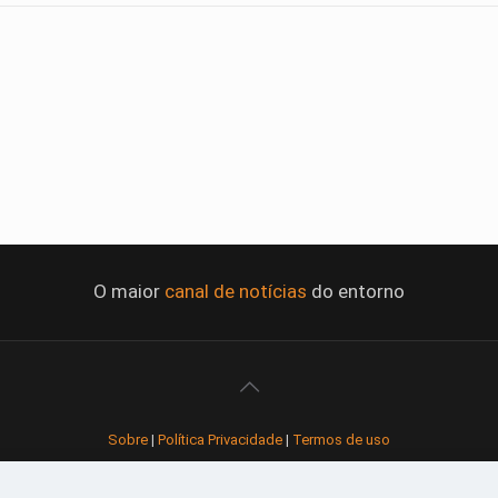
O maior
canal de notícias
do entorno
Sobre
|
Política Privacidade
|
Termos de uso
Todos os direitos reservados