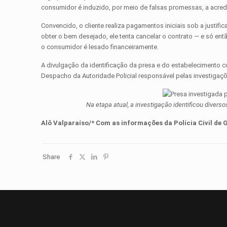
consumidor é induzido, por meio de falsas promessas, a acredit
Convencido, o cliente realiza pagamentos iniciais sob a justifi
obter o bem desejado, ele tenta cancelar o contrato — e só e
o consumidor é lesado financeiramente.
A divulgação da identificação da presa e do estabelecimento co
Despacho da Autoridade Policial responsável pelas investigações
Na etapa atual, a investigação identificou divers
Alô Valparaíso/* Com as informações d
a
Polícia Civil de 
Share