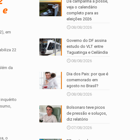
2
Da campanha à posse,
 e
veja o calendário
completo para as
eleições 2026
08/08/2026
2), em
Governo do DF assina
estudo do VLT entre
biliza 22
Taguatinga e Ceilândia
08/08/2026
além da
Dia dos Pais: por que é
comemorado em
agosto no Brasil?
08/08/2026
 inquérito
onsumo,
Bolsonaro teve picos
de pressão e soluços,
diz relatório
07/08/2026
sa, o