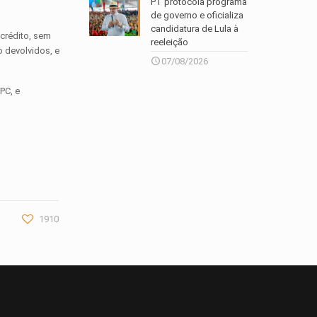
PT protocola programa
de governo e oficializa
candidatura de Lula à
 crédito, sem
reeleição
 devolvidos, e
07/08/2026
PC, e
1910