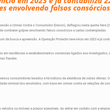
nício em 2023 e já contabiliza 2
es envolvendo falsos consórcios
ressão a Crimes Contra o Consumidor (Decon), deflagrou nesta quinta-feira (2
o de combater golpes envolvendo falsos consórcios e cartas contempladas.
m de busca e apreensão. A Operação Protectio teve início em 2023 e já conta
s em residências e estabelecimentos comerciais ligados aos investigados, 
nas fraudes.
iversos consumidores lesados e há indícios da existência de outras vítimas. O
ilidade criminal dos envolvidos, com base em crimes contra as relações de c
 veículos ou imóveis a preços acessíveis. Ao entrar em contato com a empre