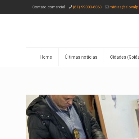
Contato comercial
(61) 99880-6863
midias@alovalp
Home
Últimas notícias
Cidades (Goiás