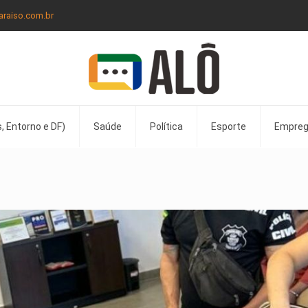
araiso.com.br
, Entorno e DF)
Saúde
Política
Esporte
Empre