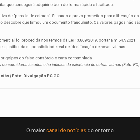
ar que conseguirá adquirir o bem de forma rápida e facilitada.
cativa de “parcela de entrada”. Passado o prazo prometido para a liberação do
ntão descobre que firmou um documento fraudulento. Os valores pagos não são
mercial foi procedida nos termos da Lei 13.869/2019, portaria n° 547/2021 – 
, justificada na possibilidade real de identificação de novas vítimas.
os consumidores lesados e há indícios da existência de outras vítimas (Foto: PC)
Goiás
|
Foto:
Divulgação PC GO
O maior
canal de notícias
do entorno