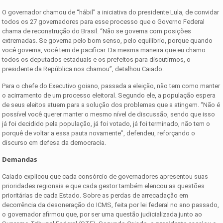
O governador chamou de “hábil” a iniciativa do presidente Lula, de convidar
todos os 27 governadores para esse processo que o Governo Federal
chama de reconstrução do Brasil. “Não se governa com posições
extremadas. Se governa pelo bom senso, pelo equilíbrio, porque quando
você governa, você tem de pacificar. Da mesma maneira que eu chamo
todos os deputados estaduais e os prefeitos para discutirmos, o
presidente da República nos chamou”, detalhou Caiado.
Para o chefe do Executivo goiano, passada a eleição, não tem como manter
o acirramento de um processo eleitoral. Segundo ele, a população espera
de seus eleitos atuem para a solução dos problemas que a atingem. “Não é
possível você querer manter o mesmo nível de discussão, sendo que isso
já foi decidido pela população, já foi votado, já foi terminado, não tem o
porquê de voltar a essa pauta novamente”, defendeu, reforçando o
discurso em defesa da democracia.
Demandas
Caiado explicou que cada consórcio de governadores apresentou suas
prioridades regionais e que cada gestor também elencou as questões
prioritárias de cada Estado. Sobre as perdas de arrecadação em
decorrência da desoneração do ICMS, feita por lei federal no ano passado,
o governador afirmou que, por ser uma questão judicializada junto ao