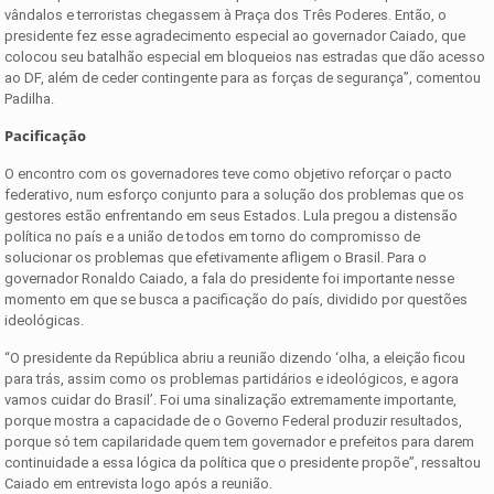
vândalos e terroristas chegassem à Praça dos Três Poderes. Então, o
presidente fez esse agradecimento especial ao governador Caiado, que
colocou seu batalhão especial em bloqueios nas estradas que dão acesso
ao DF, além de ceder contingente para as forças de segurança”, comentou
Padilha.
Pacificação
O encontro com os governadores teve como objetivo reforçar o pacto
federativo, num esforço conjunto para a solução dos problemas que os
gestores estão enfrentando em seus Estados. Lula pregou a distensão
política no país e a união de todos em torno do compromisso de
solucionar os problemas que efetivamente afligem o Brasil. Para o
governador Ronaldo Caiado, a fala do presidente foi importante nesse
momento em que se busca a pacificação do país, dividido por questões
ideológicas.
“O presidente da República abriu a reunião dizendo ‘olha, a eleição ficou
para trás, assim como os problemas partidários e ideológicos, e agora
vamos cuidar do Brasil’. Foi uma sinalização extremamente importante,
porque mostra a capacidade de o Governo Federal produzir resultados,
porque só tem capilaridade quem tem governador e prefeitos para darem
continuidade a essa lógica da política que o presidente propõe”, ressaltou
Caiado em entrevista logo após a reunião.