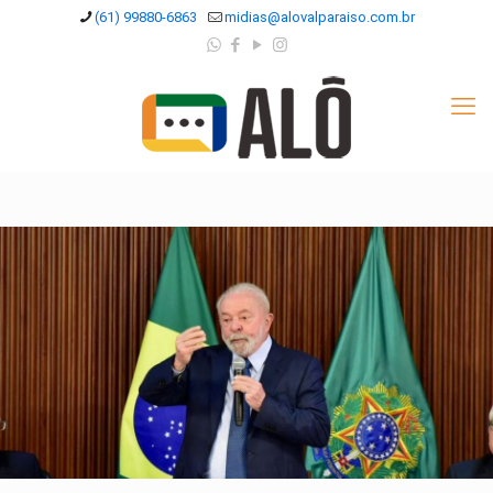
(61) 99880-6863
midias@alovalparaiso.com.br