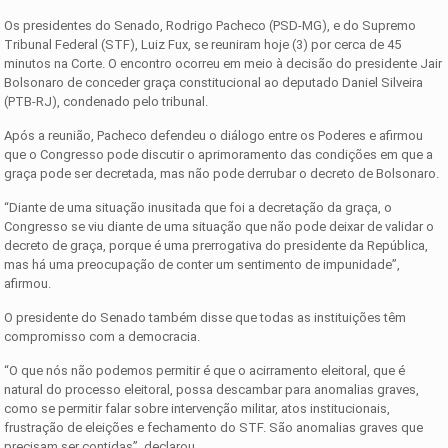
Os presidentes do Senado, Rodrigo Pacheco (PSD-MG), e do Supremo
Tribunal Federal (STF), Luiz Fux, se reuniram hoje (3) por cerca de 45
minutos na Corte. O encontro ocorreu em meio à decisão do presidente Jair
Bolsonaro de conceder graça constitucional ao deputado Daniel Silveira
(PTB-RJ), condenado pelo tribunal.
Após a reunião, Pacheco defendeu o diálogo entre os Poderes e afirmou
que o Congresso pode discutir o aprimoramento das condições em que a
graça pode ser decretada, mas não pode derrubar o decreto de Bolsonaro.
“Diante de uma situação inusitada que foi a decretação da graça, o
Congresso se viu diante de uma situação que não pode deixar de validar o
decreto de graça, porque é uma prerrogativa do presidente da República,
mas há uma preocupação de conter um sentimento de impunidade”,
afirmou.
O presidente do Senado também disse que todas as instituições têm
compromisso com a democracia.
“O que nós não podemos permitir é que o acirramento eleitoral, que é
natural do processo eleitoral, possa descambar para anomalias graves,
como se permitir falar sobre intervenção militar, atos institucionais,
frustração de eleições e fechamento do STF. São anomalias graves que
precisam ser contidas”, declarou.