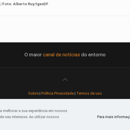
|
Foto: Alberto Ruy/IgesDF
O maior
canal de notícias
do entorno
Sobre
|
Política Privacidade
|
Termos de uso
Todos os direitos reservados
a melhorar a sua experiência em nossos
e seu interesse. Ao utilizar nossos
Para mais informaçõ