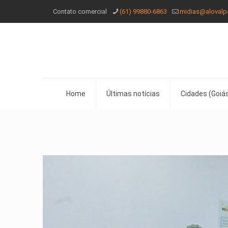
Contato comercial
(61) 99880-6863
midias@alovalp
Home
Últimas notícias
Cidades (Goiás