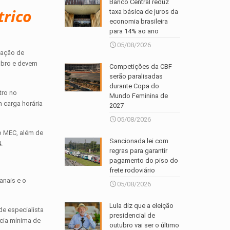
Banco Central reduz
trico
taxa básica de juros da
economia brasileira
para 14% ao ano
05/08/2026
rmação de
embro e devem
Competições da CBF
serão paralisadas
durante Copa do
tro no
Mundo Feminina de
 carga horária
2027
05/08/2026
lo MEC, além de
Sancionada lei com
.
regras para garantir
pagamento do piso do
frete rodoviário
anais e o
05/08/2026
Lula diz que a eleição
de especialista
presidencial de
ncia mínima de
outubro vai ser o último