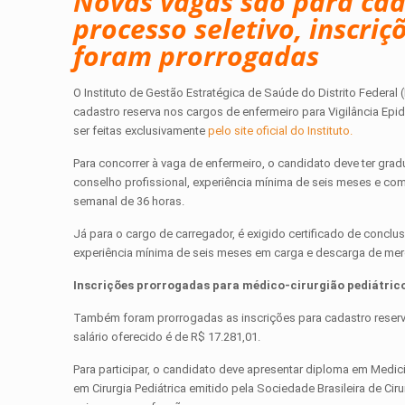
Novas vagas são para cad
processo seletivo, inscri
foram prorrogadas
O Instituto de Gestão Estratégica de Saúde do Distrito Federal
cadastro reserva nos cargos de enfermeiro para Vigilância Epi
ser feitas exclusivamente
pelo site oficial do Instituto.
Para concorrer à vaga de enfermeiro, o candidato deve ter gr
conselho profissional, experiência mínima de seis meses e co
semanal de 36 horas.
Já para o cargo de carregador, é exigido certificado de concl
experiência mínima de seis meses em carga e descarga de mer
Inscrições prorrogadas para médico-cirurgião pediátric
Também foram prorrogadas as inscrições para cadastro reserva
salário oferecido é de R$ 17.281,01.
Para participar, o candidato deve apresentar diploma em Medic
em Cirurgia Pediátrica emitido pela Sociedade Brasileira de Cir