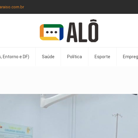
araiso.com.br
, Entorno e DF)
Saúde
Política
Esporte
Empre