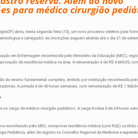
astro reserva. Além do novo
ções para médico cirurgião pediá
 (IgesDF) abriu, nesta segunda-feira (15), um novo processo seletivo para fo
demiológica e carregador. As inscrições seguem abertas até o dia 21 de set
aduação em Enfermagem reconhecida pelo Ministério da Educação (MEC), regis
mprovação de residência médica na área. A remuneração é de R$ 4.669,05, com
usão do ensino fundamental completo, emitido por instituição reconhecida pe
cadorias. A jornada é de 40 horas semanais, com remuneração de R$ 1.568,64
o
 no cargo de médico-cirurgião pediátrico. A carga horária é de 24 horas sem
ina reconhecido pelo MEC, comprovar residência médica (com RQE) ou título 
urgia Pediátrica, além de registro no Conselho Regional de Medicina e experiê