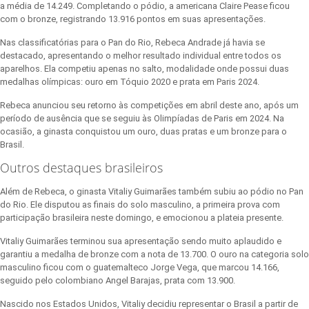
a média de 14.249. Completando o pódio, a americana Claire Pease ficou
com o bronze, registrando 13.916 pontos em suas apresentações.
Nas classificatórias para o Pan do Rio, Rebeca Andrade já havia se
destacado, apresentando o melhor resultado individual entre todos os
aparelhos. Ela competiu apenas no salto, modalidade onde possui duas
medalhas olímpicas: ouro em Tóquio 2020 e prata em Paris 2024.
Rebeca anunciou seu retorno às competições em abril deste ano, após um
período de ausência que se seguiu às Olimpíadas de Paris em 2024. Na
ocasião, a ginasta conquistou um ouro, duas pratas e um bronze para o
Brasil.
Outros destaques brasileiros
Além de Rebeca, o ginasta Vitaliy Guimarães também subiu ao pódio no Pan
do Rio. Ele disputou as finais do solo masculino, a primeira prova com
participação brasileira neste domingo, e emocionou a plateia presente.
Vitaliy Guimarães terminou sua apresentação sendo muito aplaudido e
garantiu a medalha de bronze com a nota de 13.700. O ouro na categoria solo
masculino ficou com o guatemalteco Jorge Vega, que marcou 14.166,
seguido pelo colombiano Angel Barajas, prata com 13.900.
Nascido nos Estados Unidos, Vitaliy decidiu representar o Brasil a partir de