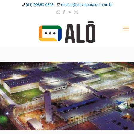
(61) 99880-6863
midias@alovalparaiso.com.br